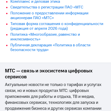
Раскрытие
Комплаенс и деловая этика
информации
Свидетельства о регистрации ПАО «МТС
Информация
Положение о предоставлении информации
акционерам
акционерам ПАО «МТС»
Документы
Типовая форма соглашения о конфиденциальности
ПАО
(редакция от апреля 2026 года)
"МТС"
Собрания
Политика «Многообразие, равенство и
акционеров
инклюзивность»
Личный
Публичная декларация «Политика в области
кабинет
безопасности труда»
акционера
Акционерный
капитал
Контроль
МТС — связь и экосистема цифровых
и
сервисов
аудит
Рынок
Актуальные новости не только о тарифах и услугах
акций
связи, но и новых продуктах МТС: цифровых
Описание
приложениях для работы и отдыха, ТВ и медиа,
Программа
финансовых сервисах, технологиях для запуска и
приобретения
продвижения бизнеса и других сервисах компании
Порядок