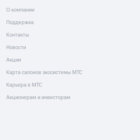
Пополнить
О компании
номер
другого
Поддержка
оператора
Контакты
Оплата
интернета
Новости
и
ТВ
Акции
Переводы
с
Карта салонов экосистемы МТС
телефона
на карту
Карьера в МТС
МТС Pay
Акционерам и инвесторам
Оплата
по QR-
коду
за границей
тернет-магазин