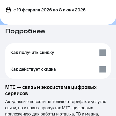
на связь
c 19 февраля 2026
по 8 июня 2026
Роуминг
Тарифы
RED,
Семейная
РИИЛ
группа
и МТС
Подробнее
Супер
Заказать
дешевле
SIM-
при
карту
оплате
Как получить скидку
с карты
Оформить
МТС
eSIM
Деньги
Как действует скидка
SIM-
Выберите
карта
и подключите
для
ТВ
МТС — связь и экосистема цифровых
иностранцев
с выгодным
сервисов
тарифом
Оформить
Актуальные новости не только о тарифах и услугах
чистый
Тарифы
номер
связи, но и новых продуктах МТС: цифровых
Интернет,
приложениях для работы и отдыха, ТВ и медиа,