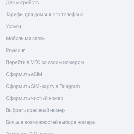
висы и подписки
Сертификаты
Для устройств
МТС
безопасности
Premium
Тарифы для домашнего телефона
Всё
Подписка
под
Услуги
на гигабайты
рукой
интернета,
в Мой МТС
Мобильная связь
фильмы,
музыка
Роуминг
Посмотрите,
и многое
что
другое
полезного
Перейти в МТС со своим номером
Семейная
есть
группа
в нашем
Оформить eSIM
приложении
Скидка
на тарифы,
Оформить SIM-карту в Telegram
КИОН
общие
подписки
Оформить чистый номер
КИОН
и услуги,
Музыка
доступ
Выбрать красивый номер
к геолокации
КИОН
Кино,
Больше возможностей выбора номера
Строки
музыка,
книги