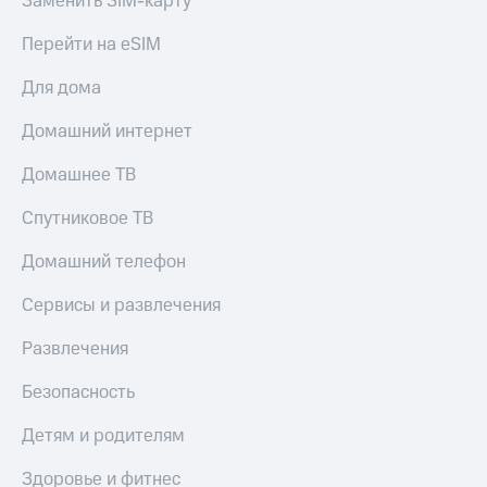
Заменить SIM-карту
Live
и не
только
Перейти на eSIM
Гудок
Безопасность
Для дома
Мой
МТС
Финансы
Домашний интернет
Все
Детям
приложения
Домашнее ТВ
и родителям
Инвестиции
Спутниковое ТВ
Здоровье
и фитнес
Получайте
Домашний телефон
доход
Приложения
онлайн
от МТС
Сервисы и развлечения
Страхование
Акции
Развлечения
Покупка
полисов
Приложения
Безопасность
онлайн
КИОН
Скидка 30%
Детям и родителям
на связь
КИОН
Музыка
Здоровье и фитнес
С картой