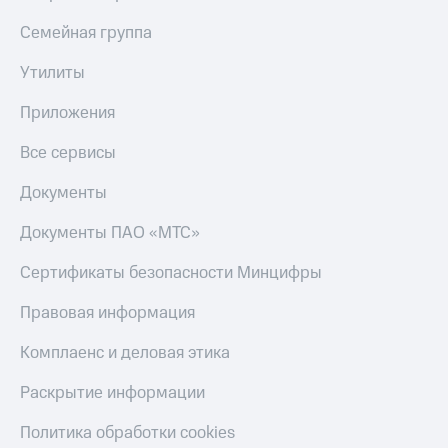
МТС
КИОН
Семейная группа
Деньги
Строки
МТС
Накопления
Утилиты
Live
Откладывайте
Приложения
Гудок
деньги
и получайте
Все сервисы
Мой
доход 15%
МТС
Акции
Документы
Условия
Все
пополнения
приложения
Документы ПАО «МТС»
Финансы
Скидка
Инвестиции
Сертификаты безопасности Минцифры
30%
на связь
Получайте
Правовая информация
доход
онлайн
Тарифы
Комплаенс и деловая этика
Страхование
RED,
РИИЛ
Раскрытие информации
Покупка
и МТС Супер
полисов
дешевле
Политика обработки cookies
онлайн
при оплате