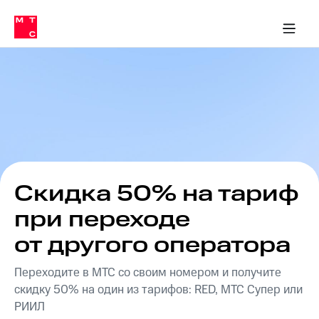
Перенести
ка 30% на связь
обильная связь
Сервисы и подписки
Интернет-магазин
Для дома
Скидка 30% на связь
Личные кабинеты
Финансы
Приложения
номер
ичные кабинеты
в МТС
Мобильная
связь
Тарифы
Интернет
и
ТВ
Услуги
Спутниковое
ТВ
Роуминг
МТС
Скидка 50% на тариф
Деньги
Личный
при переходе
кабинет
Мобильная связь
Скачать
Перенести
от другого оператора
приложение
номер
Мой
в МТС
Переходите в МТС со своим номером и получите
МТС
Акции
скидку 50% на один из тарифов: RED, МТС Супер или
Тарифы
РИИЛ
Скидка 30%
Услуги