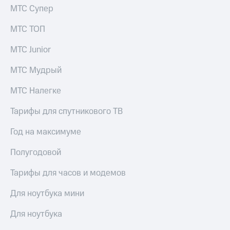
Услуги
МТС Супер
149 ₽/
мес
Акции
МТС ТОП
МТС
Домашний
Premium
МТС Junior
интернет
Подписка
МТС Мудрый
Домашнее
на гигабайты
ТВ
интернета,
МТС Налегке
фильмы,
Спутниковое
музыка
Тарифы для спутникового ТВ
ТВ
и многое
другое
Год на максимуме
Домашний
Семейная
телефон
группа
Полугодовой
Перейти
Скидка
в МТС
Тарифы для часов и модемов
на тарифы,
со своим
общие
номером
Для ноутбука мини
подписки
и услуги,
Поддержка
Для ноутбука
доступ
к геолокации