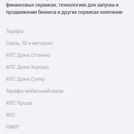
Выбрать
ТВ и телефон
финансовых сервисах, технологиях для запуска и
красивый
для дома
продвижения бизнеса и других сервисах компании
номер
Услуги
Заменить
SIM-
Личный
Тарифы
карту
кабинет
интернета
Связь, ТВ и интернет
Перейти
и
на
ТВ
МТС Дома Отлично
eSIM
Личный
кабинет
МТС Дома Хорошо
Для дома
спутникового
Выберите
ТВ
МТС Дома Супер
и подключите
Скачать
ТВ
приложение
Тарифы мобильной связи
с выгодным
Мой
тарифом
МТС
МТС Проще
Акции
Тарифы
RED
Интернет,
ТВ и телефон
Видеонаблюдение
для дома
РИИЛ
для дома