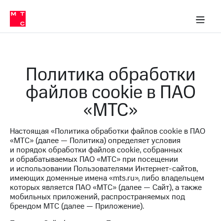
Перенести
ка 30% на связь
обильная связь
Сервисы и подписки
Интернет-магазин
Для дома
Скидка 30% на связь
Личные кабинеты
Финансы
Приложения
номер
ичные кабинеты
в МТС
Мобильная
связь
Тарифы
Интернет
Политика обработки
и
ТВ
файлов cookie в ПАО
Услуги
Спутниковое
«МТС»
ТВ
Роуминг
МТС
Настоящая «Политика обработки файлов cookie в ПАО
Деньги
«МТС» (далее — Политика) определяет условия
Личный
и порядок обработки файлов cookie, собранных
кабинет
Мобильная связь
и обрабатываемых ПАО «МТС» при посещении
Скачать
Перенести
и использовании Пользователями Интернет-сайтов,
приложение
номер
имеющих доменные имена «mts.ru», либо владельцем
Мой
в МТС
которых является ПАО «МТС» (далее — Сайт), а также
МТС
мобильных приложений, распространяемых под
Акции
Тарифы
брендом МТС (далее — Приложение).
Скидка 30%
Услуги