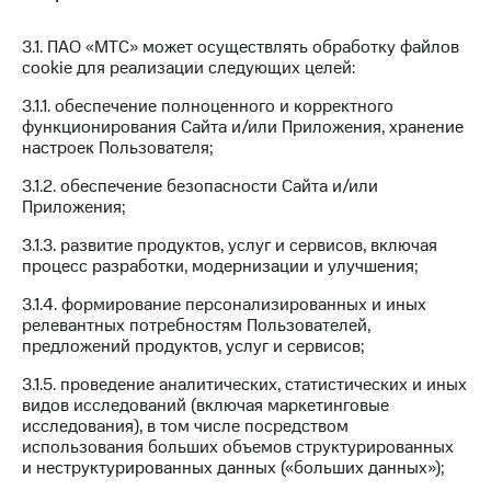
Тарифы
Покупка
3.1. ПАО «МТС» может осуществлять обработку файлов
RED,
полисов
cookie для реализации следующих целей:
РИИЛ
онлайн
и МТС Супер
3.1.1. обеспечение полноценного и корректного
дешевле
Скидка 30%
функционирования Сайта и/или Приложения, хранение
при оплате
на связь
настроек Пользователя;
с карты
МТС Деньги
С картой
3.1.2. обеспечение безопасности Сайта и/или
МТС
Приложения;
Обзоры
Деньги
товаров
3.1.3. развитие продуктов, услуг и сервисов, включая
МТС
процесс разработки, модернизации и улучшения;
Скидки
Накопления
до 40%
3.1.4. формирование персонализированных и иных
Откладывайте
на смартфоны
релевантных потребностям Пользователей,
деньги
предложений продуктов, услуг и сервисов;
и получайте
при
доход 15%
3.1.5. проведение аналитических, статистических и иных
покупке
видов исследований (включая маркетинговые
со связью
Платежи
исследования), в том числе посредством
МТС
и
использования больших объемов структурированных
переводы
и неструктурированных данных («больших данных»);