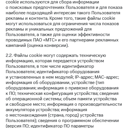
cookie используются для сбора информации
КИОН
Кино,
о поисковых предпочтениях Пользователя и для показа
Строки
музыка,
наиболее подходящей интересам такого Пользователя
книги
рекламы и контента. Кроме того, такие файлы cookie
Live
и не
могут использоваться для ограничения числа показов
только
рекламы и уникальных предложений для
Гудок
Пользователя, а также для оценки эффективности
Безопасность
проводимых ПАО «МТС» и его партнерами рекламных
Мой
кампаний (оценка конверсии).
МТС
Финансы
2.2. Файлы cookie могут содержать техническую
Все
Детям
информацию, которая передается устройством
приложения
и родителям
Пользователя, в том числе идентификатор
Пользователя; идентификатор оборудования
Инвестиции
Здоровье
и установленных в нем модулей; IP-адрес; MAC-адрес;
и фитнес
информация об оборудовании, устройстве (тип
Получайте
оборудования; информация о привязке оборудования
доход
Приложения
к ПО; техническая конфигурация устройства; сведения
онлайн
от МТС
об операционной системы; объем памяти устройства
и свободное место; информация о производительности
Страхование
Акции
аккумулятора устройства; информация
о местонахождения (страна, город) устройства
Покупка
Приложения
Пользователя); сведения о программном обеспечении
полисов
КИОН
(версия ПО; идентификатор ПО параметры
онлайн