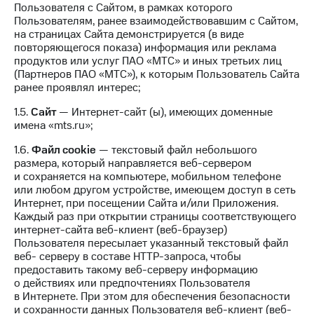
Интернет,
Выбрать
Пользователя с Сайтом, в рамках которого
ТВ и телефон
красивый
Пользователям, ранее взаимодействовавшим с Сайтом,
для дома
номер
на страницах Сайта демонстрируется (в виде
повторяющегося показа) информация или реклама
Заменить
продуктов или услуг ПАО «МТС» и иных третьих лиц
Услуги
SIM-
(Партнеров ПАО «МТС»), к которым Пользователь Сайта
карту
ранее проявлял интерес;
Личный
кабинет
Перейти
1.5.
Сайт
— Интернет-сайт (ы), имеющих доменные
интернета
на
имена «mts.ru»;
и
eSIM
ТВ
1.6.
Файл сookie
— текстовый файл небольшого
Личный
размера, который направляется веб-сервером
Для дома
кабинет
и сохраняется на компьютере, мобильном телефоне
Выберите
спутникового
или любом другом устройстве, имеющем доступ в сеть
и подключите
ТВ
Интернет, при посещении Сайта и/или Приложения.
ТВ
Скачать
Каждый раз при открытии страницы соответствующего
с выгодным
приложение
интернет-сайта веб-клиент (веб-браузер)
тарифом
Мой
Пользователя пересылает указанный текстовый файл
МТС
веб- серверу в составе HTTP-запроса, чтобы
Акции
Тарифы
предоставить такому веб-серверу информацию
Интернет,
о действиях или предпочтениях Пользователя
ТВ и телефон
в Интернете. При этом для обеспечения безопасности
Видеонаблюдение
для дома
и сохранности данных Пользователя веб-клиент (веб-