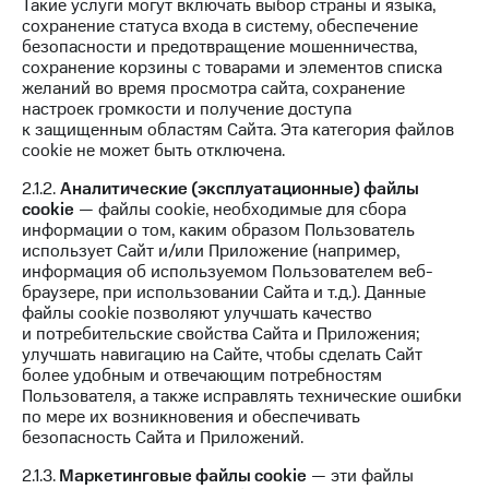
Такие услуги могут включать выбор страны и языка,
доступ
сохранение статуса входа в систему, обеспечение
висы и подписки
к геолокации
безопасности и предотвращение мошенничества,
МТС
сохранение корзины с товарами и элементов списка
Сертификаты
Premium
желаний во время просмотра сайта, сохранение
безопасности
настроек громкости и получение доступа
Подписка
к защищенным областям Сайта. Эта категория файлов
Всё
на гигабайты
cookie не может быть отключена.
интернета,
под
фильмы,
рукой
2.1.2.
Аналитические (эксплуатационные) файлы
музыка
cookie
— файлы cookie, необходимые для сбора
в Мой МТС
и многое
информации о том, каким образом Пользователь
другое
использует Сайт и/или Приложение (например,
Посмотрите,
информация об используемом Пользователем веб-
что
Семейная
браузере, при использовании Сайта и т.д.). Данные
полезного
группа
файлы cookie позволяют улучшать качество
есть
и потребительские свойства Сайта и Приложения;
в нашем
Скидка
улучшать навигацию на Сайте, чтобы сделать Сайт
приложении
на тарифы,
более удобным и отвечающим потребностям
общие
Пользователя, а также исправлять технические ошибки
КИОН
подписки
по мере их возникновения и обеспечивать
и услуги,
безопасность Сайта и Приложений.
КИОН
доступ
Музыка
к геолокации
2.1.3.
Маркетинговые файлы cookie
— эти файлы