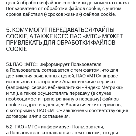
целей обработки файлов cookie или до момента отказа
Оплата
Пользователя от обработки файлов cookie, с учетом
по QR-
сроков действия («сроков жизни») файлов cookie.
коду
за границей
5. КОМУ МОГУТ ПЕРЕДАВАТЬСЯ ФАЙЛЫ
COOKIE, А ТАКЖЕ КОГО ПАО «МТС» МОЖЕТ
тернет-магазин
Смартфоны
ПРИВЛЕКАТЬ ДЛЯ ОБРАБОТКИ ФАЙЛОВ
COOKIE
Наушники
и
5.1. ПАО «МТС» информирует Пользователя,
колонки
а Пользователь соглашается с тем фактом, что для
достижения заявленных целей, ПАО «МТС» вправе
Умные
использовать сторонние Аналитические сервисы
часы
(например, сервис веб-аналитики «Яндекс Метрика»,
и
и т.п.), а также осуществлять передачу (в случае
трекеры
необходимости трансграничную передачу) файлов
cookie в адрес владельцев Аналитических сервисов,
Умный
с которыми у ПАО «МТС» заключены соответствующие
дом
договоры и/или соглашения.
Планшеты
5.2. ПАО «МТС» информирует Пользователя,
а Пользователь соглашается с тем фактом, что для
Акции