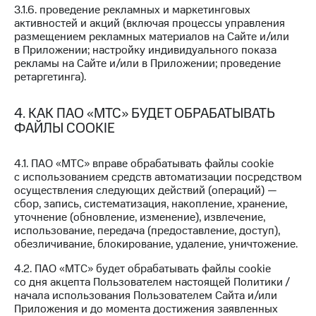
Пополнить
3.1.6. проведение рекламных и маркетинговых
номер
активностей и акций (включая процессы управления
МТС
размещением рекламных материалов на Сайте и/или
в Приложении; настройку индивидуального показа
Настройки
рекламы на Сайте и/или в Приложении; проведение
автоплатежа
ретаргетинга).
Пополнить
4. КАК ПАО «МТС» БУДЕТ ОБРАБАТЫВАТЬ
номер
ФАЙЛЫ COOKIE
другого
оператора
4.1. ПАО «МТС» вправе обрабатывать файлы cookie
Оплата
с использованием средств автоматизации посредством
интернета
осуществления следующих действий (операций) —
и
сбор, запись, систематизация, накопление, хранение,
ТВ
уточнение (обновление, изменение), извлечение,
использование, передача (предоставление, доступ),
Переводы
обезличивание, блокирование, удаление, уничтожение.
с
телефона
4.2. ПАО «МТС» будет обрабатывать файлы cookie
на карту
со дня акцепта Пользователем настоящей Политики /
начала использования Пользователем Сайта и/или
МТС Pay
Приложения и до момента достижения заявленных