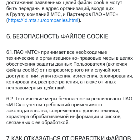
достижения заявленных целей файлы cookie могут
и
быть переданы в адрес организаций, входящих
скидки
в Группу компаний МТС, и Партнеров ПАО «МТС»
(
https://id.mts.ru/companies.html
).
Все
товары
6. БЕЗОПАСНОСТЬ ФАЙЛОВ COOKIE
6.1. ПАО «МТС» принимает все необходимые
технические и организационно-правовые меры в целях
обеспечения защиты данных Пользователя (включая
файлы cookie) от неправомерного или случайного
доступа к ним, уничтожения, изменения, блокирования,
копирования, распространения, а также от иных
неправомерных действий.
6.2. Технические меры безопасности реализованы ПАО
«МТС» с учетом требований применимого
законодательства, современного уровня техники,
характера обрабатываемой информации и рисков,
связанных с ее обработкой.
7. КАК ОТКАЗАТЬСЯ ОТ ОБРАБОТКИ ФАЙЛОВ