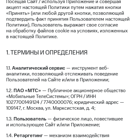
Посещая Сайт / используя Приложение и совершая
на связь
акцепт настоящей Политики путем нажатия кнопки
«Принять» (или любой другой кнопки, позволяющей
Роуминг
Тарифы
подтвердить факт принятия Пользователем настоящей
RED,
Политики), Пользователь выражает свое согласие
Семейная
РИИЛ
на обработку файлов cookie на условиях, изложенных
группа
и МТС
в настоящей Политике.
Супер
Заказать
дешевле
SIM-
1. ТЕРМИНЫ И ОПРЕДЕЛЕНИЯ
при
карту
оплате
с карты
1.1.
Аналитический сервис
— инструмент веб-
Оформить
МТС
аналитики, позволяющий отслеживать поведение
eSIM
Деньги
Пользователей на Сайте и/или в Приложении;
SIM-
Выберите
1.2.
ПАО «МТС»
— Публичное акционерное общество
карта
и подключите
«Мобильные ТелеСистемы»; ОГРН / ИНН
для
ТВ
1027700149124 / 7740000076; юридический адрес —
иностранцев
с выгодным
109147, г. Москва, ул. Марксистская, д. 4;
тарифом
Оформить
1.3.
Пользователь
— физическое лицо, повестившее
чистый
и использующее Сайт и/или Приложение;
Тарифы
номер
1.4.
Ретаргетинг
— механизм взаимодействия