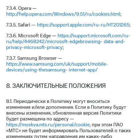
7.3.4. Opera —
http://help.opera.com/Windows/9.51/ru/cookies.html
;
7.3.5. Safari —
https://support.apple.com/ru-ru/HT201265
;
7.3.6. Microsoft Edge —
https://support.microsoft.com/ru-
ru/help/4468242/microsoft-edgebrowsing- data-and-
privacy-microsoft-privacy
;
7.3.7. Samsung Browser —
https://www.samsung.com/uk/support/mobile-
devices/using-thesamsung- internet-app/
8. ЗАКЛЮЧИТЕЛЬНЫЕ ПОЛОЖЕНИЯ
8.1. Периодически в Политику могут вноситься
изменения и/или дополнения. Если в Политику будут
внесены изменения, обновленная версия Политики
будет размещена по адресу —
https://moskva.mts.ru/personal/cookie
, при этом ПАО
«МТС» не будет информировать Пользователей о таких
изменениях путем направления им каких-либо