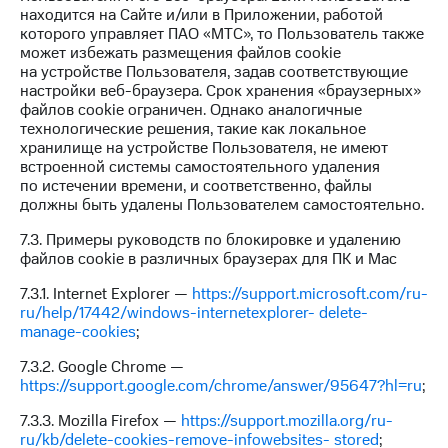
находится на Сайте и/или в Приложении, работой
которого управляет ПАО «МТС», то Пользователь также
может избежать размещения файлов cookie
на устройстве Пользователя, задав соответствующие
настройки веб-браузера. Срок хранения «браузерных»
файлов cookie ограничен. Однако аналогичные
технологические решения, такие как локальное
хранилище на устройстве Пользователя, не имеют
встроенной системы самостоятельного удаления
по истечении времени, и соответственно, файлы
должны быть удалены Пользователем самостоятельно.
7.3. Примеры руководств по блокировке и удалению
файлов cookie в различных браузерах для ПК и Mac
7.3.1. Internet Explorer —
https://support.microsoft.com/ru-
ru/help/17442/windows-internetexplorer- delete-
manage-cookies
;
7.3.2. Google Chrome —
https://support.google.com/chrome/answer/95647?hl=ru
;
7.3.3. Mozilla Firefox —
https://support.mozilla.org/ru-
ru/kb/delete-cookies-remove-infowebsites- stored
;