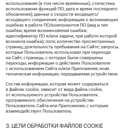
использования (в том числе временные), статистика
КИОН
использования функций ПО; дата и время последнего
Скидка 30%
Музыка
обновления); данные о скорости входящего/
на связь
исходящего соединения; информация о возникающих
КИОН
ошибках в работе ПО/компонентов ПО (вид и тип
С картой
Строки
ошибки; время возникновения ошибки;
МТС
идентификатор ПО и/или задачи, при работе которой
Деньги
Live
возникла ошибка); логи; количество просмотренных
страниц; длительность пребывания на Сайте; запросы,
МТС
Гудок
которые Пользователь использовал при переходе
Накопления
на Сайт; страницы, с которых были совершены
Мой
переходы; информация о действиях Пользователя
Откладывайте
МТС
с использованием Сайта и/или Приложения; иная
деньги
техническая информация, передаваемая устройством.
и получайте
Все
доход 15%
приложения
Состав информации, которая может содержаться
в файлах cookie, зависит от вида файла cookie,
Акции
Финансы
от используемого устройства Пользователя,
Инвестиции
Условия
программного обеспечения на устройстве
пополнения
Пользователя, Сайта или Приложения, с которым
Получайте
взаимодействует Пользователь.
доход
Скидка
онлайн
30%
на связь
3. ЦЕЛИ ОБРАБОТКИ ФАЙЛОВ COOKIE
Страхование