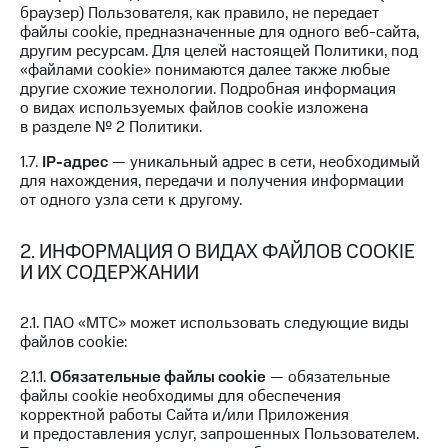
для дома
браузер) Пользователя, как правило, не передает
файлы cookie, предназначенные для одного веб-сайта,
Услуги
другим ресурсам. Для целей настоящей Политики, под
149 ₽/
«файлами cookie» понимаются далее также любые
мес
Акции
другие схожие технологии. Подробная информация
о видах используемых файлов cookie изложена
МТС
Домашний
в разделе № 2 Политики.
Premium
интернет
1.7.
IP-адрес
— уникальный адрес в сети, необходимый
Подписка
Домашнее
для нахождения, передачи и получения информации
на гигабайты
ТВ
от одного узла сети к другому.
интернета,
фильмы,
Спутниковое
музыка
2. ИНФОРМАЦИЯ О ВИДАХ ФАЙЛОВ COOKIE
ТВ
и многое
И ИХ СОДЕРЖАНИИ
другое
Домашний
телефон
Семейная
2.1. ПАО «МТС» может использовать следующие виды
группа
файлов cookie:
Перейти
в МТС
Скидка
2.1.1.
Обязательные файлы cookie
— обязательные
со своим
на тарифы,
файлы cookie необходимы для обеспечения
номером
общие
корректной работы Сайта и/или Приложения
подписки
и предоставления услуг, запрошенных Пользователем.
Поддержка
и услуги,