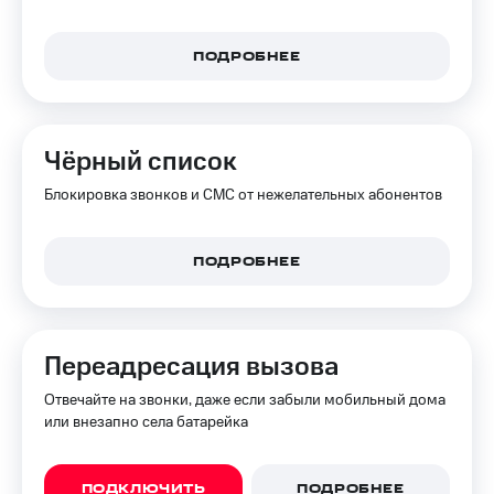
КИОН
Кино,
Строки
музыка,
ПОДРОБНЕЕ
книги
Live
и не
только
Гудок
Безопасность
Чёрный список
Мой
МТС
Финансы
Блокировка звонков и СМС от нежелательных абонентов
Все
Детям
приложения
и родителям
ПОДРОБНЕЕ
Инвестиции
Здоровье
и фитнес
Получайте
доход
Приложения
Переадресация вызова
онлайн
от МТС
Отвечайте на звонки, даже если забыли мобильный дома
Страхование
Акции
или внезапно села батарейка
Покупка
Приложения
полисов
КИОН
ПОДКЛЮЧИТЬ
ПОДРОБНЕЕ
онлайн