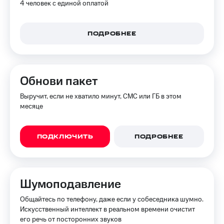
4 человек с единой оплатой
доступ
висы и подписки
к геолокации
МТС
ПОДРОБНЕЕ
Сертификаты
Premium
безопасности
Подписка
Всё
на гигабайты
интернета,
под
Обнови пакет
фильмы,
рукой
музыка
в Мой МТС
Выручит, если не хватило минут, СМС или ГБ в этом
и многое
месяце
другое
Посмотрите,
что
Семейная
полезного
ПОДКЛЮЧИТЬ
ПОДРОБНЕЕ
группа
есть
в нашем
Скидка
приложении
на тарифы,
общие
Шумоподавление
КИОН
подписки
и услуги,
Общайтесь по телефону, даже если у собеседника шумно.
КИОН
доступ
Искусственный интеллект в реальном времени очистит
Музыка
к геолокации
его речь от посторонних звуков