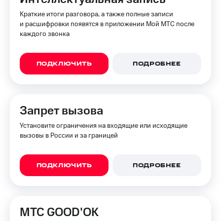
Пополнить
Краткие итоги разговора, а также полные записи
номер
и расшифровки появятся в приложении Мой МТС после
МТС
каждого звонка
Настройки
автоплатежа
ПОДКЛЮЧИТЬ
ПОДРОБНЕЕ
Пополнить
номер
другого
оператора
Запрет вызова
Оплата
Установите ограничения на входящие или исходящие
интернета
вызовы в России и за границей
и
ТВ
Переводы
ПОДКЛЮЧИТЬ
ПОДРОБНЕЕ
с
телефона
на карту
МТС GOOD'OK
МТС Pay