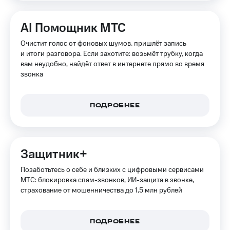
на связь
AI Помощник МТС
Роуминг
Тарифы
RED,
Очистит голос от фоновых шумов, пришлёт запись
Семейная
РИИЛ
и итоги разговора. Если захотите: возьмёт трубку, когда
группа
и МТС
вам неудобно, найдёт ответ в интернете прямо во время
Супер
звонка
Заказать
дешевле
SIM-
при
карту
оплате
с карты
ПОДРОБНЕЕ
Оформить
МТС
eSIM
Деньги
SIM-
Выберите
Защитник+
карта
и подключите
для
ТВ
Позаботьтесь о себе и близких с цифровыми сервисами
иностранцев
с выгодным
МТС: блокировка спам-звонков, ИИ-защита в звонке,
тарифом
страхование от мошенничества до 1,5 млн рублей
Оформить
чистый
Тарифы
номер
ПОДРОБНЕЕ