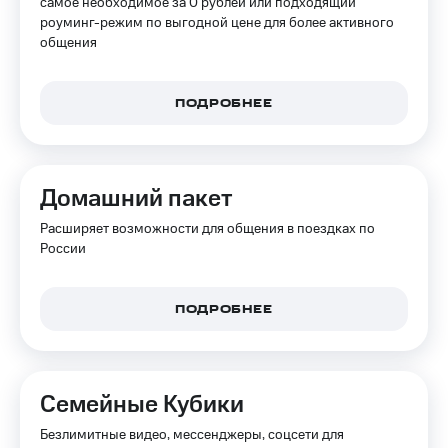
самое необходимое за 0 рублей или подходящий
для дома
роуминг-режим по выгодной цене для более активного
общения
Услуги
149 ₽/
мес
Акции
ПОДРОБНЕЕ
МТС
Домашний
Premium
интернет
Подписка
Домашнее
на гигабайты
Домашний пакет
ТВ
интернета,
фильмы,
Расширяет возможности для общения в поездках по
Спутниковое
музыка
России
ТВ
и многое
другое
Домашний
телефон
ПОДРОБНЕЕ
Семейная
группа
Перейти
в МТС
Скидка
со своим
на тарифы,
Семейные Кубики
номером
общие
подписки
Безлимитные видео, мессенджеры, соцсети для
Поддержка
и услуги,