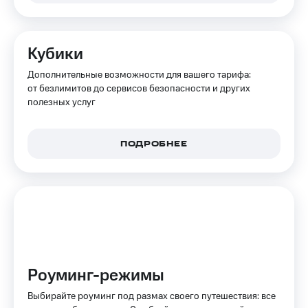
Интернет,
Выбрать
ТВ и телефон
красивый
для дома
номер
Кубики
Заменить
Услуги
SIM-
Дополнительные возможности для вашего тарифа:
карту
от безлимитов до сервисов безопасности и других
Личный
полезных услуг
кабинет
Перейти
интернета
на
и
eSIM
ТВ
ПОДРОБНЕЕ
Личный
Для дома
кабинет
Выберите
спутникового
и подключите
ТВ
ТВ
Скачать
с выгодным
приложение
тарифом
Мой
МТС
Акции
Тарифы
Роуминг-режимы
Интернет,
ТВ и телефон
Выбирайте роуминг под размах своего путешествия: все
Видеонаблюдение
для дома