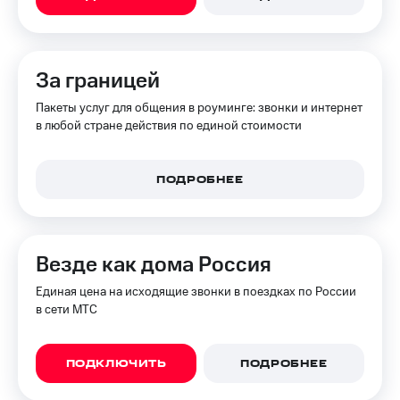
КИОН
Скидка 30%
Музыка
на связь
КИОН
За границей
С картой
Строки
МТС
Пакеты услуг для общения в роуминге: звонки и интернет
Деньги
Live
в любой стране действия по единой стоимости
МТС
Гудок
Накопления
ПОДРОБНЕЕ
Мой
Откладывайте
МТС
деньги
и получайте
Все
доход 15%
Везде как дома Россия
приложения
Акции
Финансы
Единая цена на исходящие звонки в поездках по России
Инвестиции
Условия
в сети МТС
пополнения
Получайте
доход
Скидка
онлайн
30%
ПОДКЛЮЧИТЬ
ПОДРОБНЕЕ
на связь
Страхование