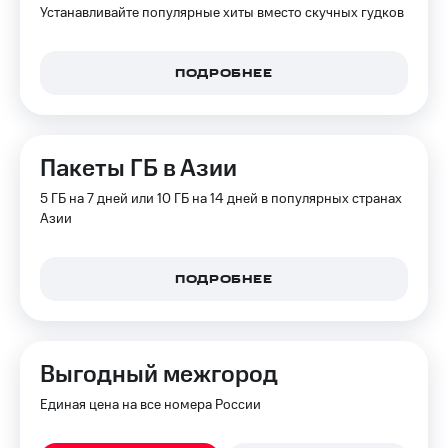
Устанавливайте популярные хиты вместо скучных гудков
Оплата
по QR-
коду
ПОДРОБНЕЕ
за границей
тернет-магазин
Смартфоны
Пакеты ГБ в Азии
Наушники
и
5 ГБ на 7 дней или 10 ГБ на 14 дней в популярных странах
колонки
Азии
Умные
часы
ПОДРОБНЕЕ
и
трекеры
Умный
дом
Выгодный межгород
Планшеты
Единая цена на все номера России
Акции