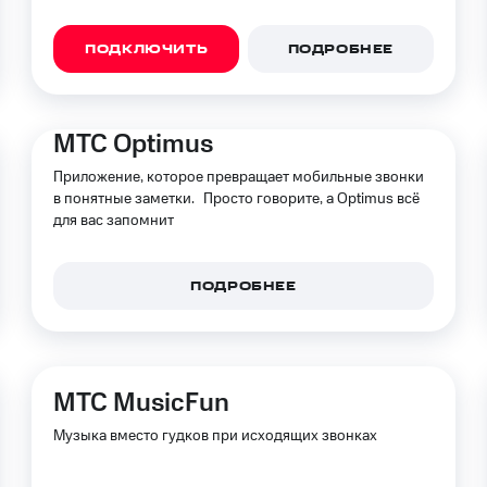
ые часы и трекеры
Умный дом
Планшеты
Акции и 
ход 15%
ПОДКЛЮЧИТЬ
ПОДРОБНЕЕ
МТС Optimus
ле при оплате с карты МТС Деньги
Приложение, которое превращает мобильные звонки
в понятные заметки. Просто говорите, а Optimus всё
для вас запомнит
ПОДРОБНЕЕ
МТС MusicFun
Музыка вместо гудков при исходящих звонках