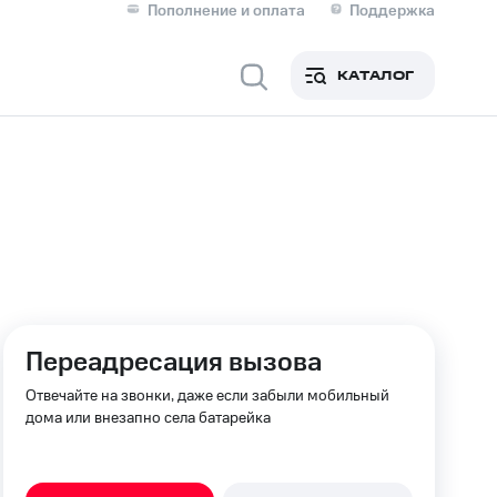
Пополнение и оплата
Поддержка
Скидка 30% на связь
Личные кабинеты
КАТАЛОГ
Мобильная связь
IM-карта для иностранцев
M
Для дома
ерейти в МТС со своим
Переадресация вызова
ой МТС
Сервисы и подписки
Отвечайте на звонки, даже если забыли мобильный
дома или внезапно села батарейка