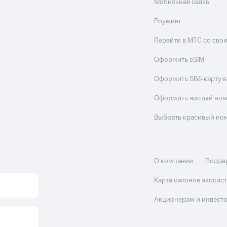
Мобильная связь
Роуминг
Перейти в МТС со св
Оформить eSIM
Оформить SIM-карту в
Оформить чистый но
Выбрать красивый но
О компании
Подде
Карта салонов экоси
Акционерам и инвест