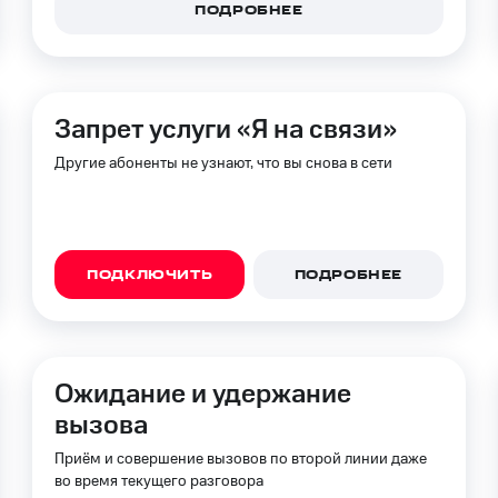
услуги, доступ к геолокации
ПОДРОБНЕЕ
пасность
Финансы
Детям и родителям
Здоровье и 
ильмы, музыка и многое другое
услуги, доступ к геолокации
ive
Гудок
Мой МТС
Все приложения
Запрет услуги «Я на связи»
Другие абоненты не узнают, что вы снова в сети
 в нашем приложении
ПОДКЛЮЧИТЬ
ПОДРОБНЕЕ
ive
Гудок
Мой МТС
Все приложения
Инвестиции
Ожидание и удержание
ход 15%
вызова
ер МТС
Настройки автоплатежа
Пополнить номер др
 на карту
МТС Pay
Оплата по QR-коду за границей
Приём и совершение вызовов по второй линии даже
во время текущего разговора