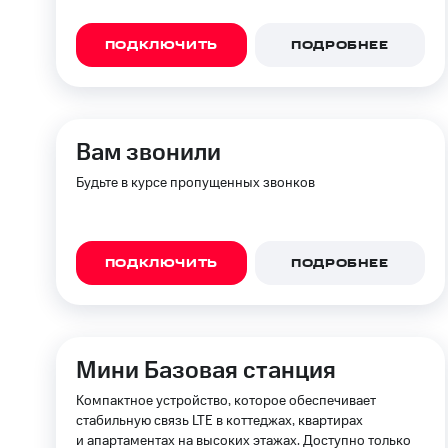
Смартфоны
Наушники и колонки
Умн
МТС Накопления
Откладывайте деньги и получайте до
ПОДКЛЮЧИТЬ
ПОДРОБНЕЕ
Акции
Условия пополнения
Скидка 30% на связь
Вам звонили
Тарифы RED, РИИЛ и МТС Супер дешев
Будьте в курсе пропущенных звонков
Обзоры товаров
Скидки до 40%
ПОДКЛЮЧИТЬ
ПОДРОБНЕЕ
на смартфоны
при покупке со связью МТС
Мини Базовая станция
Компактное устройство, которое обеспечивает
стабильную связь LTE в коттеджах, квартирах
и апартаментах на высоких этажах. Доступно только