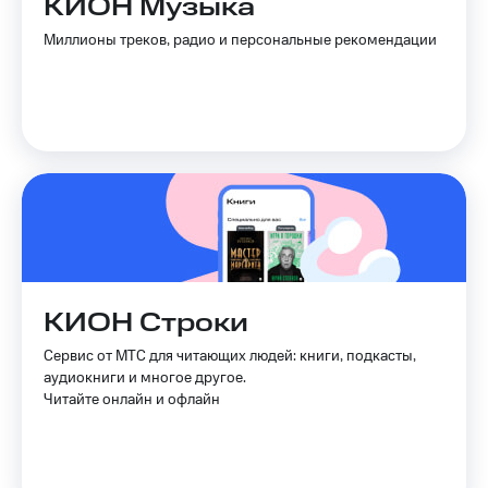
КИОН Музыка
Услуги
149 ₽/
Миллионы треков, радио и персональные рекомендации
мес
Акции
МТС
Домашний
Premium
интернет
Подписка
Домашнее
на гигабайты
ТВ
интернета,
фильмы,
Спутниковое
музыка
ТВ
и многое
другое
Домашний
Семейная
телефон
группа
КИОН Строки
Перейти
Скидка
Сервис от МТС для читающих людей: книги, подкасты,
в МТС
на тарифы,
аудиокниги и многое другое.
со своим
общие
Читайте онлайн и офлайн
номером
подписки
и услуги,
Поддержка
доступ
к геолокации