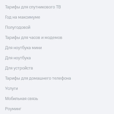
Пополнить
Тарифы для спутникового ТВ
номер
другого
Год на максимуме
оператора
Полугодовой
Оплата
интернета
Тарифы для часов и модемов
и
ТВ
Для ноутбука мини
Переводы
с
Для ноутбука
телефона
на карту
Для устройств
МТС Pay
Тарифы для домашнего телефона
Оплата
Услуги
по QR-
коду
Мобильная связь
за границей
Роуминг
тернет-магазин