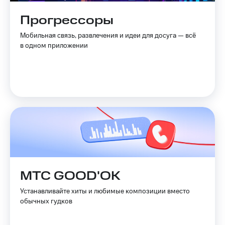
Live
и не
только
Прогрессоры
Гудок
Безопасность
Мобильная связь, развлечения и идеи для досуга — всё
Мой
в одном приложении
МТС
Финансы
Все
Детям
приложения
и родителям
Инвестиции
Здоровье
и фитнес
Получайте
доход
Приложения
онлайн
от МТС
Страхование
Акции
Покупка
МТС GOOD'OK
полисов
Приложения
онлайн
КИОН
Устанавливайте хиты и любимые композиции вместо
Скидка 30%
обычных гудков
на связь
КИОН
Музыка
С картой