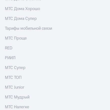
Скидка 30%
с карты
на связь
МТС Деньги
МТС Дома Хорошо
С картой
Обзоры
МТС Дома Супер
МТС
товаров
Деньги
Тарифы мобильной связи
МТС
Скидки
Накопления
до 40%
МТС Проще
на смартфоны
Откладывайте
RED
деньги
при
и получайте
покупке
РИИЛ
доход 15%
со связью
Платежи
МТС
МТС Супер
и
переводы
МТС ТОП
Пополнить
номер
МТС Junior
МТС
МТС Мудрый
Настройки
автоплатежа
МТС Налегке