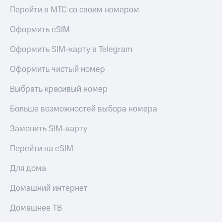
Смартфоны
Перейти в МТС со своим номером
Наушники
Оформить eSIM
и
колонки
Оформить SIM-карту в Telegram
Умные
Оформить чистый номер
часы
и
трекеры
Выбрать красивый номер
Умный
Больше возможностей выбора номера
дом
Заменить SIM-карту
Планшеты
Перейти на eSIM
Акции
и
Для дома
скидки
Домашний интернет
Все
товары
Домашнее ТВ