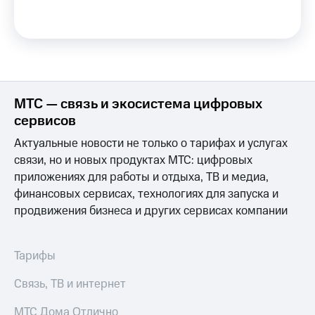
МТС
КИОН
Деньги
Строки
МТС
Накопления
Live
Откладывайте
Гудок
деньги
МТС — связь и экосистема цифровых
и получайте
Мой
доход 15%
сервисов
МТС
Акции
Актуальные новости не только о тарифах и услугах
Условия
Все
пополнения
связи, но и новых продуктах МТС: цифровых
приложения
Финансы
приложениях для работы и отдыха, ТВ и медиа,
Скидка
Инвестиции
финансовых сервисах, технологиях для запуска и
30%
продвижения бизнеса и других сервисах компании
на связь
Получайте
доход
онлайн
Тарифы
Страхование
RED,
Тарифы
РИИЛ
Покупка
и МТС Супер
Связь, ТВ и интернет
полисов
дешевле
онлайн
при оплате
МТС Дома Отлично