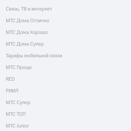
доступ
Связь, ТВ и интернет
висы и подписки
к геолокации
МТС
МТС Дома Отлично
Сертификаты
Premium
безопасности
МТС Дома Хорошо
Подписка
Всё
на гигабайты
интернета,
под
МТС Дома Супер
фильмы,
рукой
музыка
Тарифы мобильной связи
в Мой МТС
и многое
другое
МТС Проще
Посмотрите,
что
Семейная
RED
полезного
группа
есть
в нашем
РИИЛ
Скидка
приложении
на тарифы,
МТС Супер
общие
КИОН
подписки
МТС ТОП
и услуги,
КИОН
доступ
Музыка
МТС Junior
к геолокации