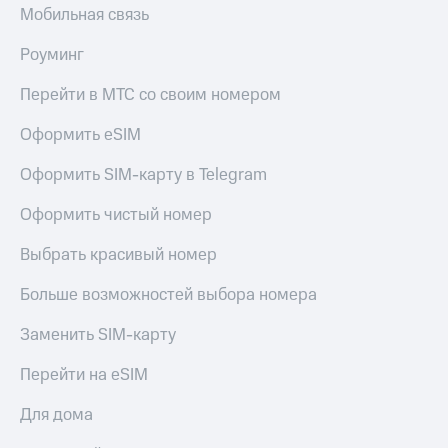
Мобильная связь
КИОН
Скидка 30%
Музыка
на связь
Роуминг
КИОН
С картой
Перейти в МТС со своим номером
Строки
МТС
Деньги
Оформить eSIM
Live
МТС
Оформить SIM-карту в Telegram
Гудок
Накопления
Оформить чистый номер
Мой
Откладывайте
МТС
деньги
Выбрать красивый номер
и получайте
Все
доход 15%
приложения
Больше возможностей выбора номера
Акции
Финансы
Инвестиции
Условия
Заменить SIM-карту
пополнения
Получайте
Перейти на eSIM
доход
Скидка
онлайн
30%
Для дома
на связь
Страхование