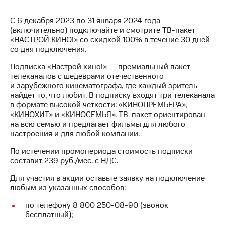
на связь
С 6 декабря 2023 по 31 января 2024 года
Роуминг
Тарифы
(включительно) подключайте и смотрите ТВ-пакет
RED,
«НАСТРОЙ КИНО!» со скидкой 100% в течение 30 дней
Семейная
РИИЛ
со дня подключения.
группа
и МТС
Супер
Подписка «Настрой кино!» — премиальный пакет
Заказать
дешевле
телеканалов с шедеврами отечественного
SIM-
при
и зарубежного кинематографа, где каждый зритель
карту
оплате
найдет то, что любит. В подписку входят три телеканала
с карты
в формате высокой четкости: «КИНОПРЕМЬЕРА»,
Оформить
МТС
«КИНОХИТ» и «КИНОСЕМЬЯ». ТВ-пакет ориентирован
eSIM
Деньги
на всю семью и предлагает фильмы для любого
настроения и для любой компании.
SIM-
Выберите
карта
По истечении промопериода стоимость подписки
и подключите
для
составит 239 руб./мес. с НДС.
ТВ
иностранцев
с выгодным
Для участия в акции оставьте заявку на подключение
тарифом
любым из указанных способов:
Оформить
чистый
по телефону 8 800 250-08-90 (звонок
Тарифы
номер
бесплатный);