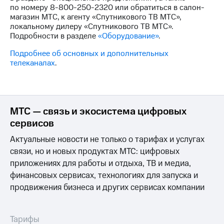
для дома
по номеру
8-800-250-2320
или обратиться в салон-
магазин МТС, к агенту «Спутникового ТВ МТС»,
Услуги
149 ₽/
локальному дилеру «Спутникового ТВ МТС».
мес
Подробности в разделе
«Оборудование»
.
Акции
Подробнее об основных и дополнительных
МТС
Домашний
телеканалах
.
Premium
интернет
Подписка
Домашнее
на гигабайты
ТВ
интернета,
МТС — связь и экосистема цифровых
фильмы,
Спутниковое
музыка
сервисов
ТВ
и многое
Актуальные новости не только о тарифах и услугах
другое
Домашний
связи, но и новых продуктах МТС: цифровых
телефон
Семейная
приложениях для работы и отдыха, ТВ и медиа,
группа
Перейти
финансовых сервисах, технологиях для запуска и
в МТС
Скидка
продвижения бизнеса и других сервисах компании
со своим
на тарифы,
номером
общие
подписки
Тарифы
Поддержка
и услуги,