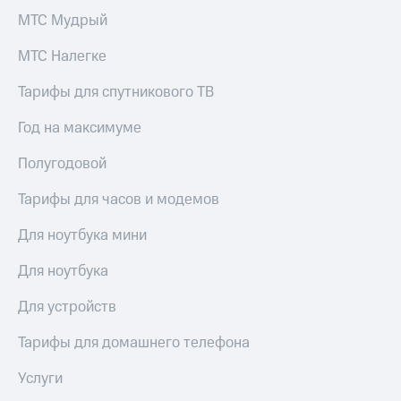
КИОН
Кино,
МТС Мудрый
Строки
музыка,
книги
МТС Налегке
Live
и не
только
Тарифы для спутникового ТВ
Гудок
Безопасность
Год на максимуме
Мой
МТС
Финансы
Полугодовой
Все
Детям
приложения
Тарифы для часов и модемов
и родителям
Инвестиции
Для ноутбука мини
Здоровье
и фитнес
Получайте
Для ноутбука
доход
Приложения
онлайн
от МТС
Для устройств
Страхование
Акции
Тарифы для домашнего телефона
Покупка
Приложения
Услуги
полисов
КИОН
онлайн