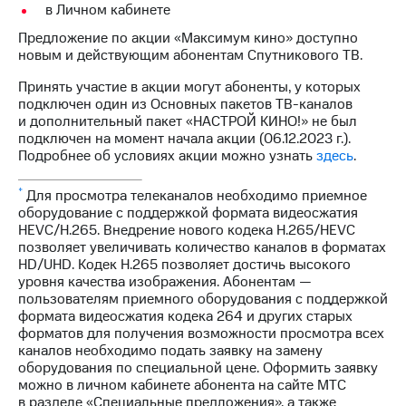
Интернет,
Выбрать
в Личном кабинете
ТВ и телефон
красивый
для дома
номер
Предложение по акции «Максимум кино» доступно
новым и действующим абонентам Спутникового ТВ.
Заменить
Услуги
Принять участие в акции могут абоненты, у которых
SIM-
подключен один из Основных пакетов ТВ-каналов
карту
Личный
и дополнительный пакет «НАСТРОЙ КИНО!» не был
кабинет
подключен на момент начала акции (06.12.2023 г.).
Перейти
интернета
Подробнее об условиях акции можно узнать
здесь
.
на
и
eSIM
ТВ
*
Для просмотра телеканалов необходимо приемное
Личный
Для дома
оборудование с поддержкой формата видеосжатия
кабинет
Выберите
HEVC/H.265. Внедрение нового кодека H.265/HEVC
спутникового
и подключите
позволяет увеличивать количество каналов в форматах
ТВ
ТВ
HD/UHD. Кодек H.265 позволяет достичь высокого
Скачать
с выгодным
уровня качества изображения. Абонентам —
приложение
тарифом
пользователям приемного оборудования с поддержкой
Мой
формата видеосжатия кодека 264 и других старых
МТС
форматов для получения возможности просмотра всех
Акции
Тарифы
каналов необходимо подать заявку на замену
Интернет,
оборудования по специальной цене. Оформить заявку
ТВ и телефон
можно в личном кабинете абонента на сайте МТС
Видеонаблюдение
для дома
в разделе «Специальные предложения», а также