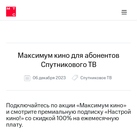
Перенести
ка 30% на связь
обильная связь
Сервисы и подписки
Интернет-магазин
Для дома
Скидка 30% на связь
Личные кабинеты
Финансы
Приложения
номер
ичные кабинеты
в МТС
Мобильная
связь
Все Новости
Тарифы
Интернет
и
ТВ
Услуги
Максимум кино для абонентов
Спутниковое
Спутникового ТВ
ТВ
Роуминг
МТС
06 декабря 2023
Спутниковое ТВ
Деньги
Личный
кабинет
Мобильная связь
Скачать
Перенести
Подключайтесь по акции «Максимум кино»
приложение
номер
и смотрите премиальную подписку «Настрой
Мой
в МТС
МТС
кино!» со скидкой 100% на ежемесячную
Акции
плату.
Тарифы
Скидка 30%
Услуги