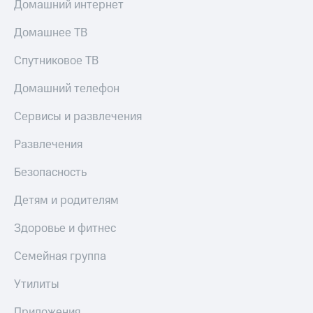
Домашний интернет
Тарифы
Покупка
RED,
Домашнее ТВ
полисов
РИИЛ
онлайн
и МТС Супер
Спутниковое ТВ
дешевле
Скидка 30%
при оплате
на связь
Домашний телефон
с карты
МТС Деньги
С картой
Сервисы и развлечения
МТС
Обзоры
Деньги
Развлечения
товаров
МТС
Безопасность
Скидки
Накопления
до 40%
Детям и родителям
Откладывайте
на смартфоны
деньги
Здоровье и фитнес
и получайте
при
доход 15%
покупке
Семейная группа
со связью
Платежи
МТС
и
Утилиты
переводы
Приложения