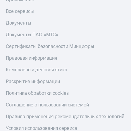
Пополнить
номер
Все сервисы
МТС
Документы
Настройки
автоплатежа
Документы ПАО «МТС»
Пополнить
Сертификаты безопасности Минцифры
номер
другого
Правовая информация
оператора
Комплаенс и деловая этика
Оплата
интернета
Раскрытие информации
и
ТВ
Политика обработки cookies
Переводы
с
Соглашение о пользовании системой
телефона
на карту
Правила применения рекомендательных технологий
МТС Pay
Условия использования сервиса