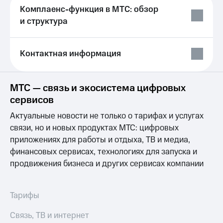
Раскрытие
Комплаенс-функция в МТС: обзор
информации
и структура
Информация
акционерам
Документы
ПАО
Контактная информация
"МТС"
Собрания
акционеров
МТС — связь и экосистема цифровых
Личный
кабинет
сервисов
акционера
Акционерный
Актуальные новости не только о тарифах и услугах
капитал
связи, но и новых продуктах МТС: цифровых
Контроль
приложениях для работы и отдыха, ТВ и медиа,
и
финансовых сервисах, технологиях для запуска и
аудит
Рынок
продвижения бизнеса и других сервисах компании
акций
Описание
Тарифы
Программа
приобретения
Связь, ТВ и интернет
Порядок