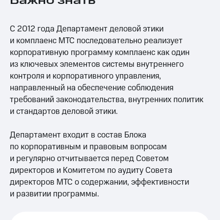
Важно знать
МТС
о технологиях
С 2012 года Департамент деловой этики
и комплаенс МТС последовательно реализует
Достижения
корпоративную программу комплаенс как один
Интервью
из ключевых элементов системы внутреннего
контроля и корпоративного управления,
Финансовая
направленный на обеспечение соблюдения
отчетность
требований законодательства, внутренних политик
Контакты
и стандартов деловой этики.
Новости
Департамент входит в состав Блока
в
по корпоративным и правовым вопросам
регионе
и регулярно отчитывается перед Советом
м и акционерам
директоров и Комитетом по аудиту Совета
Корпоративное
директоров МТС о содержании, эффективности
управление
и развитии программы.
Корпоративный
секретарь