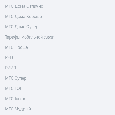
выкупа
МТС Дома Отлично
акций
Дивиденды
МТС Дома Хорошо
Рынок
облигаций
МТС Дома Супер
Описание
Тарифы мобильной связи
Еврооблигации-2023
Уведомление
о
МТС Проще
погашении
именных
RED
облигаций
Другое
РИИЛ
Регистратор
МТС Супер
Реквизиты
Контакты
МТС ТОП
йчивое развитие
и деловая этика
МТС Junior
На главную
МТС Мудрый