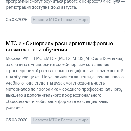
Раскрытие
программы смогут обучиться работе с нейросетями с нуля —
информации
регистрация доступна до 21 августа
.
Информация
акционерам
05.08.2026
Новости МТС в России и мире
Документы
ПАО
"МТС"
Собрания
МТС и «Синергия» расширяют цифровые
акционеров
возможности обучения
Личный
кабинет
Москва, РФ — ПАО «МТС» (MOEX: MTSS, МТС или Компания)
акционера
заключила с университетом «Синергия» соглашение
Акционерный
о расширении образовательных и цифровых возможностей
капитал
для обучающихся. По условиям соглашения, с начала нового
Контроль
учебного года студенты вуза смогут освоить часть
и
материалов по программам среднего профессионального,
аудит
Рынок
высшего и дополнительного профессионального
акций
образования в мобильном формате на специальных
условиях.
Описание
Программа
05.08.2026
Новости МТС в России и мире
приобретения
Порядок