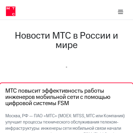
О
сторам и акционерам
Комплаенс и деловая этика
Устойчивое развитие
Медиа-центр
О МТС
О МТС
На главную
компании
О
компании
Стратегия
Стратегия
Новости МТС в России и
Карьера
в МТС
Карьера
мире
в МТС
Пресс-
релизы
История
компании
МТС
о технологиях
Руководство
региона
МТС повысит эффективность работы
Правовая
инженеров мобильной сети с помощью
информация
цифровой системы FSM
Контакты
Москва, РФ — ПАО «МТС» (MOEX: MTSS, МТС или Компания)
Медиа-центр
улучшит процессы технического обслуживания телеком-
Пресс-
инфраструктуры: инженеры сети мобильной связи начали
релизы