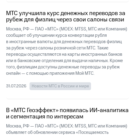
выкупа
акций
МТС улучшила курс денежных переводов за
Дивиденды
рубеж для физлиц через свои салоны связи
Рынок
облигаций
Москва, РФ — ПАО «МТС» (MOEX: MTSS, МТС или Компания)
сообщает об улучшении курса конвертации рубля
Описание
в иностранные валюты для денежных переводов физлиц
Еврооблигации-2023
за рубеж через салоны розничной сети МТС. Такие
Уведомление
переводы осуществляются на карты иностранных банков
о
или в банковские отделения для выдачи наличных. Кроме
погашении
именных
того, физлицам доступны денежные переводы за рубеж
облигаций
онлайн — с помощью приложения Мой МТС.
Другое
31.07.2026
Новости МТС в России и мире
Регистратор
Реквизиты
Контакты
йчивое развитие
В «МТС Геоэффект» появилась ИИ-аналитика
и деловая этика
и сегментация по интересам
На главную
Москва, РФ — ПАО «МТС» (MOEX: MTSS, МТС или Компания)
объявляет об обновлении сервиса «Посещаемость