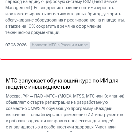
переход на единую цифровую систему FSM (Field Service
Management). Её внедрение позволит оптимизировать
МТС
и автоматизировать логистику выездных бригад, ускорить
о технологиях
обслуживание оборудования и реагирование на инциденты,
а также на 10% сократить время на оформление
Достижения
технической документации.
Интервью
07.08.2026
Новости МТС в России и мире
Финансовая
отчетность
Контакты
Новости
МТС запускает обучающий курс по ИИ для
в
людей с инвалидностью
регионе
Москва, РФ — ПАО «МТС» (MOEX: MTSS, МТС или Компания)
м и акционерам
объявляет о старте регистрации на разработанную
Корпоративное
совместно с MWS AI обучающую программу «Каждый
управление
включен» — онлайн курс по применению ИИ-инструментов
в рабочих задачах и цифровых профессиях для людей
Корпоративный
с инвалидностью и особенностями здоровья. Участники
секретарь