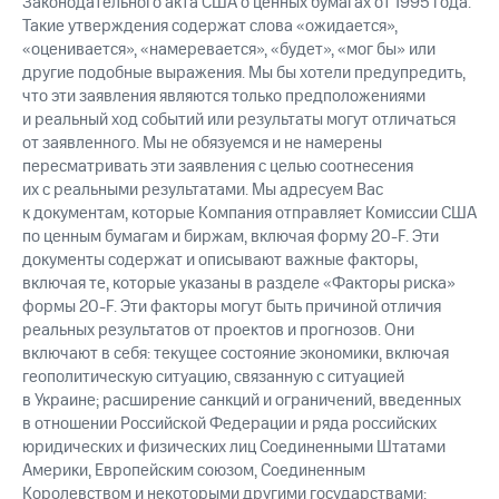
Законодательного акта США о ценных бумагах от 1995 года.
Такие утверждения содержат слова «ожидается»,
«оценивается», «намеревается», «будет», «мог бы» или
другие подобные выражения. Мы бы хотели предупредить,
что эти заявления являются только предположениями
и реальный ход событий или результаты могут отличаться
от заявленного. Мы не обязуемся и не намерены
пересматривать эти заявления с целью соотнесения
их с реальными результатами. Мы адресуем Вас
к документам, которые Компания отправляет Комиссии США
по ценным бумагам и биржам, включая форму 20-F. Эти
документы содержат и описывают важные факторы,
включая те, которые указаны в разделе «Факторы риска»
формы 20-F. Эти факторы могут быть причиной отличия
реальных результатов от проектов и прогнозов. Они
включают в себя: текущее состояние экономики, включая
геополитическую ситуацию, связанную с ситуацией
в Украине; расширение санкций и ограничений, введенных
в отношении Российской Федерации и ряда российских
юридических и физических лиц Соединенными Штатами
Америки, Европейским союзом, Соединенным
Королевством и некоторыми другими государствами;