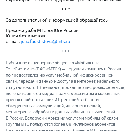
выкупа
акций
* * *
Дивиденды
Рынок
За дополнительной информацией обращайтесь:
облигаций
Пресс-служба МТС на Юге России
Юлия Феоктистова
Описание
e-mail:
julia.feoktistova@mts.ru
Еврооблигации-2023
Уведомление
* * *
о
погашении
Публичное акционерное общество «Мобильные
именных
ТелеСистемы» (ПАО «МТС») — ведущая компания в России
облигаций
по предоставлению услуг мобильной и фиксированной
Другое
связи, передачи данных и доступа в интернет, кабельного
Регистратор
и спутникового ТВ-вещания; провайдер цифровых сервисов,
Реквизиты
включая финтех и медиа в рамках экосистем и мобильных
Контакты
приложений; поставщик ИТ-решений в области
йчивое развитие
объединенных коммуникаций, интернета вещей,
и деловая этика
мониторинга, обработки данных, облачных вычислений.
На главную
В России, Беларуси и Армении услугами мобильной связи
Группы МТС пользуются более 88 миллионов абонентов.
На российском рынке мобильного бизнеса МТС занимает