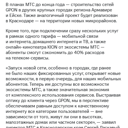
Раскрытие
В планах МТС до конца года — строительство сетей
информации
GPON в других крупных городах региона Армавире
Информация
и Ейске. Также аналогичный проект будет реализован
акционерам
в Краснодаре — на территории новых микрорайонов.
Документы
ПАО
Кроме того, при подключении сразу нескольких услуг
"МТС"
в рамках одного тарифа — мобильной связи
Собрания
и интернета, домашнего интернета и ТВ, а также
акционеров
онлайн-кинотеатра KION от экосистемы МТС —
Личный
абоненты смогут сэкономить до 40% расходов
кабинет
на телеком-сервисы.
акционера
Акционерный
«Запуск новой сети, особенно в городах, где ранее
капитал
не было наших фиксированных услуг, открывает новые
Контроль
возможности, в первую очередь, для наших мобильных
и
абонентов. Теперь им доступны все возможности
аудит
экосистемы МТС, а также значительная экономия
Рынок
от комплексного использования сервисов. Выстраивая
акций
оптику до клиента через GPON, мы в перспективе
обеспечиваем равным доступом к качественному
Описание
интернету все категории пользователей — вне
Программа
зависимости от того, живут ли они в высотках,
приобретения
малоэтажных домах или частном секторе», — заявил
Порядок
директор МТС в Краснодарском крае Сергей Ласкавый.