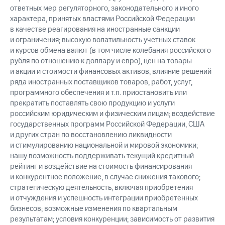
ответных мер регуляторного, законодательного и иного
характера, принятых властями Российской Федерации
в качестве реагирования на иностранные санкции
и ограничения; высокую волатильность учетных ставок
и курсов обмена валют (в том числе колебания российского
рубля по отношению к доллару и евро), цен на товары
и акции и стоимости финансовых активов; влияние решений
ряда иностранных поставщиков товаров, работ, услуг,
программного обеспечения и т.п. приостановить или
прекратить поставлять свою продукцию и услуги
российским юридическим и физическим лицам; воздействие
государственных программ Российской Федерации, США
и других стран по восстановлению ликвидности
и стимулированию национальной и мировой экономики;
нашу возможность поддерживать текущий кредитный
рейтинг и воздействие на стоимость финансирования
и конкурентное положение, в случае снижения такового;
стратегическую деятельность, включая приобретения
и отчуждения и успешность интеграции приобретенных
бизнесов; возможные изменения по квартальным
результатам; условия конкуренции; зависимость от развития