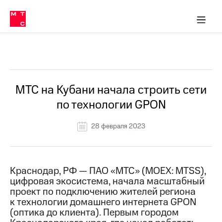
О
сторам и акционерам
Комплаенс и деловая этика
Устойчивое развитие
Медиа-центр
О МТС
О МТС
На главную
компании
О
компании
Стратегия
Стратегия
Все Новости
Карьера
в МТС
Карьера
в МТС
Пресс-
МТС на Кубани начала строить сети
релизы
История
по технологии GPON
компании
МТС
о технологиях
Руководство
28 февраля 2023
региона
Правовая
информация
Краснодар, РФ — ПАО «МТС» (MOEX: MTSS),
цифровая экосистема, начала масштабный
Контакты
проект по подключению жителей региона
к технологии домашнего интернета GPON
Медиа-центр
Пресс-
(оптика до клиента). Первым городом
релизы