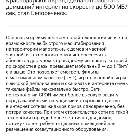
Краснодарского края, где начал работать
домашний интернет на скорости до 500 МБ/
МТС
сек, стал Белореченск.
о технологиях
Достижения
Основным преимуществом новой технологии является
Интервью
возможность ее быстрого масштабирования
на территории малоэтажных домов и частной
Финансовая
застройки. Технология позволяет обеспечить
отчетность
абонентов доступом к проводному интернету, который
по скорости в разы превышает мобильный — до 1 Гбит/
Контакты
с и выше. Это позволяет смотреть фильмы
в максимальном качестве (UHD), играть в онлайн-игры
Новости
с высокой детализацией и скачивать в интернете очень
в
тяжелые файлы максимально быстро. Сети
регионе
по технологии GPON имеют более высокую защиту
перед аварийными ситуациями и открывают доступ
м и акционерам
в интернет сотням жильцов домов одновременно, без
Корпоративное
потери качества. При этом строительство сети по такой
управление
технологии гораздо более эстетично для домов,
потому что не требует отдельных помещений для
Корпоративный
размещения коммутационного оборудования.
секретарь