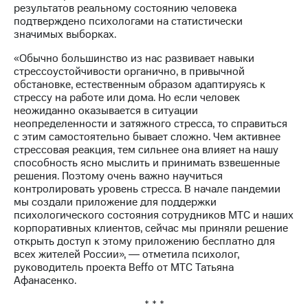
выкупа
результатов реальному состоянию человека
акций
подтверждено психологами на статистически
Дивиденды
значимых выборках.
Рынок
«Обычно большинство из нас развивает навыки
облигаций
стрессоустойчивости органично, в привычной
обстановке, естественным образом адаптируясь к
Описание
стрессу на работе или дома. Но если человек
Еврооблигации-2023
неожиданно оказывается в ситуации
Уведомление
неопределенности и затяжного стресса, то справиться
о
с этим самостоятельно бывает сложно. Чем активнее
погашении
стрессовая реакция, тем сильнее она влияет на нашу
именных
способность ясно мыслить и принимать взвешенные
облигаций
решения. Поэтому очень важно научиться
Другое
контролировать уровень стресса. В начале пандемии
мы создали приложение для поддержки
Регистратор
психологического состояния сотрудников МТС и наших
Реквизиты
корпоративных клиентов, сейчас мы приняли решение
Контакты
открыть доступ к этому приложению бесплатно для
йчивое развитие
всех жителей России», ― отметила психолог,
и деловая этика
руководитель проекта Beffo от МТС Татьяна
На главную
Афанасенко.
* * *