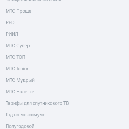
МТС Проще
RED
РИИЛ
МТС Супер
МТС ТОП
МТС Junior
МТС Мудрый
МТС Налегке
Тарифы для спутникового ТВ
Год на максимуме
Полугодовой