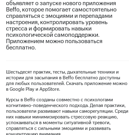
объявляет о запуске нового приложения
Beffo, которое помогает самостоятельно
МТС
справляться с эмоциями и перепадами
о технологиях
настроения, контролировать уровень
Достижения
стресса и формировать навыки
психологической самоподдержки.
Интервью
Приложением можно пользоваться
бесплатно.
Финансовая
отчетность
Контакты
Шестьдесят практик, тесты, дыхательные техники и
истории для засыпания в Beffo бесплатно доступны
Новости
для любых пользователей. Скачать приложение можно
в
в Google Play и AppStore.
регионе
Курсы в Beffo созданы совместно с психологами
м и акционерам
когнитивно-поведенческого подхода. Делая практики,
Корпоративное
пользователи развивают навыки саморегуляции. Среди
управление
них навыки минимизировать стрессовую реакцию,
успокаиваться в моменты ситуативной тревоги,
Корпоративный
справляться с сильными эмоциями и развивать
секретарь
концентрацию внимания.