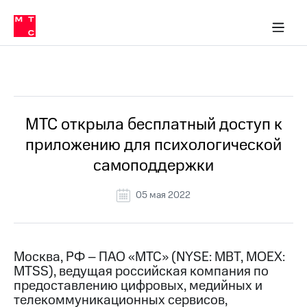
О
сторам и акционерам
Комплаенс и деловая этика
Устойчивое развитие
Медиа-центр
О МТС
О МТС
На главную
компании
О
компании
Стратегия
Стратегия
Все Новости
Карьера
в МТС
Карьера
в МТС
Пресс-
МТС открыла бесплатный доступ к
релизы
История
приложению для психологической
компании
МТС
самоподдержки
о технологиях
Руководство
региона
05 мая 2022
Правовая
информация
Контакты
Москва, РФ – ПАО «МТС» (NYSE: MBT, MOEX:
MTSS), ведущая российская компания по
Медиа-центр
предоставлению цифровых, медийных и
Пресс-
телекоммуникационных сервисов,
релизы