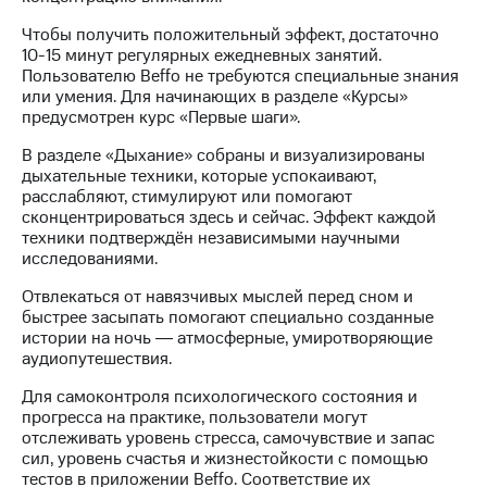
Раскрытие
информации
Чтобы получить положительный эффект, достаточно
Информация
10-15 минут регулярных ежедневных занятий.
акционерам
Пользователю Beffo не требуются специальные знания
Документы
или умения. Для начинающих в разделе «Курсы»
ПАО
предусмотрен курс «Первые шаги».
"МТС"
Собрания
В разделе «Дыхание» собраны и визуализированы
акционеров
дыхательные техники, которые успокаивают,
Личный
расслабляют, стимулируют или помогают
кабинет
сконцентрироваться здесь и сейчас. Эффект каждой
акционера
техники подтверждён независимыми научными
Акционерный
исследованиями.
капитал
Контроль
Отвлекаться от навязчивых мыслей перед сном и
и
быстрее засыпать помогают специально созданные
аудит
истории на ночь ― атмосферные, умиротворяющие
Рынок
аудиопутешествия.
акций
Для самоконтроля психологического состояния и
Описание
прогресса на практике, пользователи могут
Программа
отслеживать уровень стресса, самочувствие и запас
приобретения
сил, уровень счастья и жизнестойкости с помощью
Порядок
тестов в приложении Beffo. Соответствие их