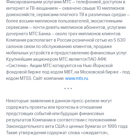
Фиксированными услугами МТС – телефонией, доступом в
интернет и ТВ-вещанием – охвачено свыше 10 миллионов
домохозяйств, сервисами платного ТВ в различных средах –
более восьми миллионов пользователей, экосистемными
сервисами – почти девять миллионов абонентов, услугами
дочернего МТС Банка – около трех миллионов клиентов.
Компания располагает в России розничной сетью из 5 630
салонов связи по обслуживанию клиентов, продаже
мобильных устройств и предоставлению финансовых услуг.
Крупнейшим акционером МТС является ПАО АФК
«Система». Акции МТС котируются на Нью-Йоркской
фондовой бирже под кодом MBT, на Московской бирже - под
кодом MTSS. Сайт компании:
www.mts.ru
.
* * *
Некоторые заявления в данном пресс-релизе могут
содержать проекты или прогнозы в отношении
предстоящих событий или будущих финансовых
результатов Компании в соответствии с положениями
Законодательного акта США о ценных бумагах от 1995 года.
Такие утверждения содержат слова «ожидается»,