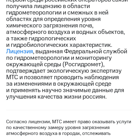
получила лицензию в области
МТС
гидрометеорологии и смежных в ней
о технологиях
областях для определения уровня
химического загрязнения почв,
Достижения
атмосферного воздуха и водных объектов,
а также гидрологических
Интервью
и гидробиологических характеристик.
Лицензия
, выданная Федеральной службой
Финансовая
отчетность
по гидрометеорологии и мониторингу
окружающей среды (Росгидромет),
Контакты
подтверждает экологическую экспертизу
МТС и позволяет проводить наблюдения
Новости
за изменениями в окружающей среде
в
и применять научно значимые данные для
регионе
улучшения качества жизни россиян.
м и акционерам
Корпоративное
управление
Согласно лицензии, МТС имеет право оказывать услуги
Корпоративный
по качественному замеру уровня загрязнения
секретарь
атмосферного воздуха в городах, отслеживать