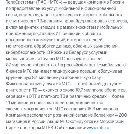
ТелеСистемы» (ПАО «МТС») — ведущая компания в России
по предоставлению услуг мобильной и фиксированной
связи, передачи данных и доступа в интернет, кабельного
и спутникового ТВ-вещания; провайдер цифровых сервисов,
включая финтех и медиа в рамках экосистем и мобильных
приложений; поставщик ИТ-решений в области
объединенных коммуникаций, интернета вещей,
мониторинга, обработки данных, облачных вычислений,
кибербезопасности. В России и Беларуси услугами
мобильной связи Группы МТС пользуются более
87 миллионов абонентов. На российском рынке мобильного
бизнеса МТС занимает лидирующие позиции, обслуживая
крупнейшую 82-миллионную абонентскую базу.
Фиксированными услугами МТС — телефонией, доступом
в интернет и ТВ — охвачено около 10,7 миллиона абонентов,
сервисами OTT и платного ТВ в различных средах — более
14 миллионов пользователей, общее количество
экосистемных клиентов МТС составляет 16,8 миллионов.
Компания располагает розничной сетью из более чем 4 200
магазинов в России. Акции МТС котируются на Московской
бирже под кодом MTSS. Сайт компании:
www.mts.ru