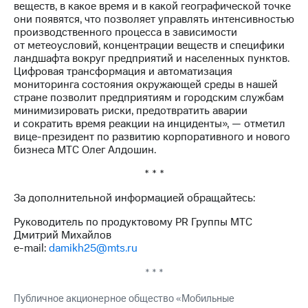
веществ, в какое время и в какой географической точке
выкупа
они появятся, что позволяет управлять интенсивностью
акций
производственного процесса в зависимости
Дивиденды
от метеоусловий, концентрации веществ и специфики
Рынок
ландшафта вокруг предприятий и населенных пунктов.
облигаций
Цифровая трансформация и автоматизация
мониторинга состояния окружающей среды в нашей
Описание
стране позволит предприятиям и городским службам
Еврооблигации-2023
минимизировать риски, предотвратить аварии
Уведомление
и сократить время реакции на инциденты», — отметил
о
вице-президент по развитию корпоративного и нового
погашении
бизнеса МТС Олег Алдошин.
именных
облигаций
* * *
Другое
За дополнительной информацией обращайтесь:
Регистратор
Реквизиты
Руководитель по продуктовому PR Группы МТС
Контакты
Дмитрий Михайлов
йчивое развитие
e-mail:
damikh25@mts.ru
и деловая этика
На главную
* * *
Публичное акционерное общество «Мобильные