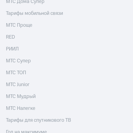
МТС Дома Супер
Тарифы мобильной связи
МТС Проще
RED
РИИЛ
МТС Супер
МТС ТОП
МТС Junior
МТС Мудрый
МТС Налегке
Тарифы для спутникового ТВ
Год на максимуме