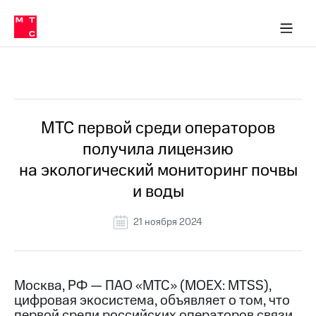
О
сторам и акционерам
Комплаенс и деловая этика
Устойчивое развитие
Медиа-центр
О МТС
О МТС
На главную
компании
О
компании
Стратегия
Стратегия
Все Новости
Карьера
в МТС
Карьера
в МТС
Пресс-
МТС первой среди операторов
релизы
История
получила лицензию
компании
МТС
на экологический мониторинг почвы
о технологиях
Руководство
и воды
региона
Правовая
21 ноября 2024
информация
Контакты
Москва, РФ — ПАО «МТС» (MOEX: MTSS),
Медиа-центр
цифровая экосистема, объявляет о том, что
Пресс-
релизы
первой среди российских операторов связи