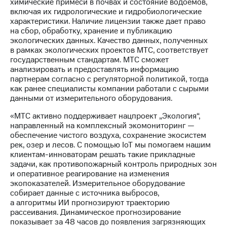
Раскрытие
химические примеси в почвах и состояние водоемов,
информации
включая их гидрологические и гидробиологические
Информация
характеристики. Наличие лицензии также дает право
акционерам
на сбор, обработку, хранение и публикацию
Документы
экологических данных. Качество данных, полученных
ПАО
в рамках экологических проектов МТС, соответствует
"МТС"
государственным стандартам. МТС сможет
Собрания
анализировать и предоставлять информацию
акционеров
партнерам согласно с регуляторной политикой, тогда
Личный
как ранее специалисты компании работали с сырыми
кабинет
данными от измерительного оборудования.
акционера
«МТС активно поддерживает нацпроект „Экология“,
Акционерный
направленный на комплексный экомониторинг —
капитал
обеспечение чистого воздуха, сохранение экосистем
Контроль
рек, озер и лесов. С помощью IoT мы помогаем нашим
и
клиентам-инноваторам решать такие прикладные
аудит
задачи, как противопожарный контроль природных зон
Рынок
и оперативное реагирование на изменения
акций
экопоказателей. Измерительное оборудование
собирает данные с источника выбросов,
Описание
а алгоритмы ИИ прогнозируют траекторию
Программа
рассеивания. Динамическое прогнозирование
приобретения
показывает за 48 часов до появления загрязняющих
Порядок