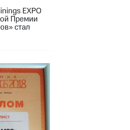
inings EXPO
ной Премии
тов» стал