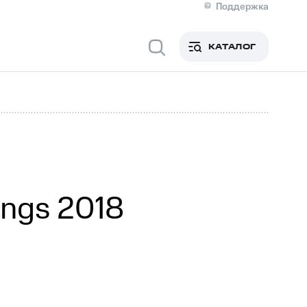
Поддержка
О МТС
я информация
Контакты
КАТАЛОГ
Медиа-центр
кты
Новости в регионе
Инвесторам и акционерам
ция акционерам
Документы
роль и аудит
Рынок акций
й
Описание
р
Реквизиты
Контакты
Устойчивое развитие
Комплаенс и деловая этика
На главную
ings 2018