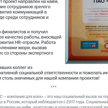
от проект направлен на найм,
ие сотрудников зрелого
звитие коммуникаций в
де среди сотрудников и
о финалистов и получил
е качество работы, вносящей
звитие HR-отрасли. Работа
членами жюри, вызвав
с со стороны экспертного
аших коллег из
ативной социальной ответственности и пожелать и
и столь значимых для нашей компании проектов!
***
 – компания для всех» - это наш социальный вызов на по
 в России, который наблюдается с 2017 года. Социальны
аправлен на найм, адаптацию и удержание соискателей зр