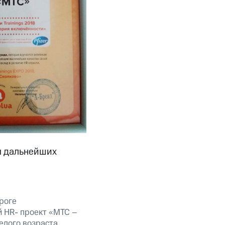
м дальнейших
роге
й HR- проект «МТС –
елого возраста.