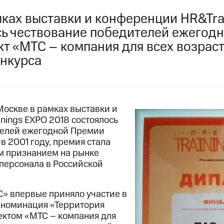
мках выставки и конференции HR&Tra
сь чествование победителей ежегод
ект «МТС – компания для всех возрас
нкурса
 Москве в рамках выставки и
nings EXPO 2018 состоялось
телей ежегодной Премии
 в 2001 году, премия стала
 признанием на рынке
 персонала в Российской
С» впервые приняло участие в
 номинация «Территория
ектом «МТС – компания для