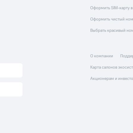
Оформить SIM-карту в
Оформить чистый но
Выбрать красивый но
О компании
Подде
Карта салонов экоси
Акционерам и инвест