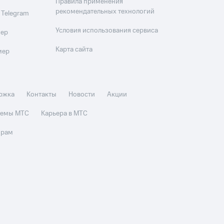
Правила применения
рекомендательных технологий
 Telegram
Условия использования сервиса
мер
Карта сайта
мер
ржка
Контакты
Новости
Акции
стемы МТС
Карьера в МТС
орам