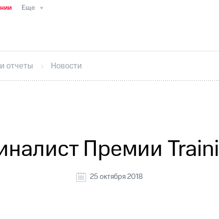
ании
Еще
ТС
Пресс-релизы
МТС о технологиях
ТС
История компании
Руководство региона
Правова
стижения
Интервью
Финансовая отчетность
Конта
 и отчеты
Новости
тивный секретарь
Раскрытие информации
Информа
ный кабинет акционера
Акционерный капитал
Конт
Порядок выкупа акций
Дивиденды
Рынок облигаци
 погашении именных облигаций
Другое
Регистрато
налист Премии Train
25 октября 2018