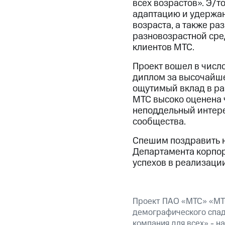
всех возрастов». Э/т
адаптацию и удержан
возраста, а также ра
разновозрастной сре
клиентов МТС.
Проект вошел в числ
диплом за высочайше
ощутимый вклад в ра
МТС высоко оценена 
неподдельный интере
сообщества.
Спешим поздравить н
Департамента корпор
успехов в реализаци
Проект ПАО «МТС» «МТС
демографического спаде
компания для всех» - н