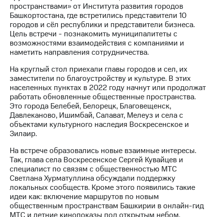
пространствами» от Института развития городов
Башкортостана, где встретились представители 10
МТС
городов и сёл республики и представители бизнеса.
о технологиях
Цель встречи - познакомить муниципалитеты с
возможностями взаимодействия с компаниями и
Достижения
наметить направления сотрудничества.
Интервью
На круглый стол приехали главы городов и сел, их
заместители по благоустройству и культуре. В этих
Финансовая
населенных пунктах в 2022 году начнут или продолжат
отчетность
работать обновленные общественные пространства.
Это города Белебей, Белорецк, Благовещенск,
Контакты
Давлеканово, Ишимбай, Салават, Мелеуз и села с
объектами культурного наследия Воскресенское и
Новости
Зилаир.
в
регионе
На встрече образовались новые взаимные интересы.
Так, глава села Воскресенское Сергей Кувайцев и
м и акционерам
специалист по связям с общественностью МТС
Корпоративное
Светлана Хурматуллина обсуждали поддержку
управление
локальных сообществ. Кроме этого появились такие
идеи как: включение маршрутов по новым
Корпоративный
общественным пространствам Башкирии в онлайн-гид
секретарь
МТС и летние кинопоказы под открытым небом.