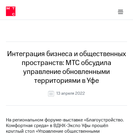
О
сторам и акционерам
Комплаенс и деловая этика
Устойчивое развитие
Медиа-центр
О МТС
О МТС
На главную
компании
О
компании
Стратегия
Стратегия
Все Новости
Карьера
в МТС
Карьера
в МТС
Пресс-
Интеграция бизнеса и общественных
релизы
История
пространств: МТС обсудила
компании
МТС
управление обновленными
о технологиях
Руководство
территориями в Уфе
региона
Правовая
13 апреля 2022
информация
Контакты
На региональном форуме-выставке «Благоустройство.
Медиа-центр
Комфортная среда» в ВДНХ-Экспо Уфы прошёл
Пресс-
круглый стол «Управление общественными
релизы