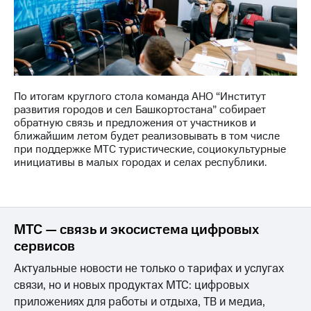
выкупа
акций
Дивиденды
Рынок
облигаций
Описание
По итогам круглого стола команда АНО “Институт
Еврооблигации-2023
развития городов и сел Башкортостана” собирает
Уведомление
обратную связь и предложения от участников и
о
ближайшим летом будет реализовывать в том числе
погашении
при поддержке МТС туристические, социокультурные
именных
инициативы в малых городах и селах республики.
облигаций
Другое
Регистратор
Реквизиты
МТС — связь и экосистема цифровых
Контакты
сервисов
йчивое развитие
и деловая этика
Актуальные новости не только о тарифах и услугах
На главную
связи, но и новых продуктах МТС: цифровых
приложениях для работы и отдыха, ТВ и медиа,