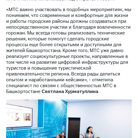
Раскрытие
информации
«МТС важно участвовать в подобных мероприятиях, мы
Информация
понимаем, что современные и комфортные для жизни
акционерам
и работы городские районы должны создаваться при
Документы
непосредственном участии и благодаря вовлеченности
ПАО
горожан. Мы всегда готовы реализовать технические
"МТС"
решения, которые помогут сделать городские
Собрания
процессы еще более открытыми и доступными для
акционеров
жителей Башкортостана. Кроме того, МТС уже давно
Личный
реализует социокультурные проекты, направленные в
кабинет
том числе на развитие цифровой инфраструктуры для
акционера
туристов и повышение туристической
Акционерный
привлекательности региона. Всегда рады делиться
капитал
опытом и наработанными кейсами», - отметила
Контроль
специалист по связям с общественностью МТС в
и
Башкортостане
Светлана Хурматуллина
.
аудит
Рынок
акций
Описание
Программа
приобретения
Порядок