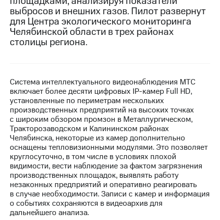
площадками, анализируя показатели
выбросов и внешних газов. Пилот развернут
МТС
для Центра экологического мониторинга
о технологиях
Челябинской области в трех районах
столицы региона.
Достижения
Интервью
Финансовая
Система интеллектуального видеонаблюдения МТС
отчетность
включает более десяти цифровых
IP-камер
Full HD,
установленные по периметрам нескольких
Контакты
производственных предприятий на высоких точках
с широким обзором промзон в Металлургическом,
Новости
Тракторозаводском и Калининском районах
в
Челябинска, некоторые из камер дополнительно
регионе
оснащены тепловизионными модулями. Это позволяет
круглосуточно, в том числе в условиях плохой
видимости, вести наблюдение за фактом загрязнения
м и акционерам
Корпоративное
производственных площадок, выявлять работу
управление
незаконных предприятий и оперативно реагировать
в случае необходимости. Записи с камер и информация
Корпоративный
о событиях сохраняются в видеоархив для
секретарь
дальнейшего анализа.