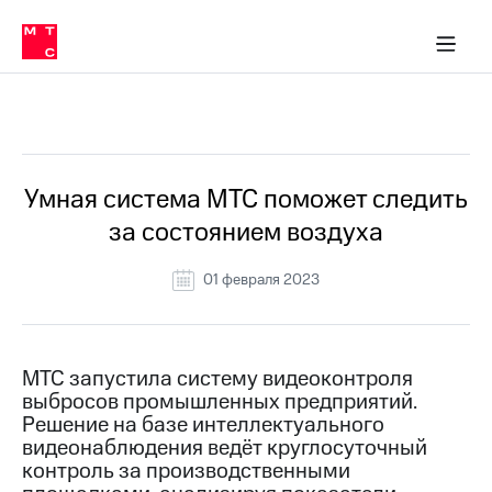
О
сторам и акционерам
Комплаенс и деловая этика
Устойчивое развитие
Медиа-центр
О МТС
О МТС
На главную
компании
О
компании
Стратегия
Стратегия
Все Новости
Карьера
в МТС
Карьера
в МТС
Пресс-
Умная система МТС поможет следить
релизы
История
за состоянием воздуха
компании
МТС
о технологиях
Руководство
01 февраля 2023
региона
Правовая
информация
МТС запустила систему видеоконтроля
выбросов промышленных предприятий.
Контакты
Решение на базе интеллектуального
видеонаблюдения ведёт круглосуточный
Медиа-центр
Пресс-
контроль за производственными
релизы