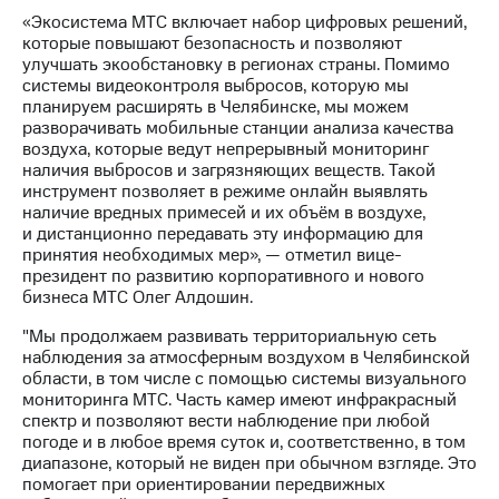
Раскрытие
«Экосистема МТС включает набор цифровых решений,
информации
которые повышают безопасность и позволяют
Информация
улучшать экообстановку в регионах страны. Помимо
акционерам
системы видеоконтроля выбросов, которую мы
Документы
планируем расширять в Челябинске, мы можем
ПАО
разворачивать мобильные станции анализа качества
"МТС"
воздуха, которые ведут непрерывный мониторинг
Собрания
наличия выбросов и загрязняющих веществ. Такой
акционеров
инструмент позволяет в режиме онлайн выявлять
Личный
наличие вредных примесей и их объём в воздухе,
кабинет
и дистанционно передавать эту информацию для
акционера
принятия необходимых мер», — отметил вице-
Акционерный
президент по развитию корпоративного и нового
капитал
бизнеса МТС Олег Алдошин.
Контроль
и
"Мы продолжаем развивать территориальную сеть
аудит
наблюдения за атмосферным воздухом в Челябинской
Рынок
области, в том числе с помощью системы визуального
акций
мониторинга МТС. Часть камер имеют инфракрасный
спектр и позволяют вести наблюдение при любой
Описание
погоде и в любое время суток и, соответственно, в том
Программа
диапазоне, который не виден при обычном взгляде. Это
приобретения
помогает при ориентировании передвижных
Порядок