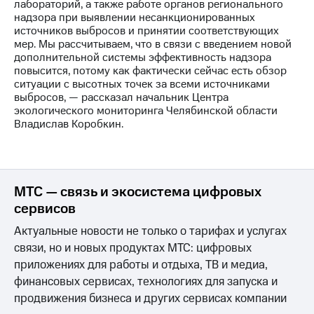
лабораторий, а также работе органов регионального
выкупа
надзора при выявлении несанкционированных
акций
источников выбросов и принятии соответствующих
Дивиденды
мер. Мы рассчитываем, что в связи с введением новой
Рынок
дополнительной системы эффективность надзора
облигаций
повысится, потому как фактически сейчас есть обзор
ситуации с высотных точек за всеми источниками
Описание
выбросов, — рассказал начальник Центра
Еврооблигации-2023
экологического мониторинга Челябинской области
Уведомление
Владислав Коробкин.
о
погашении
именных
облигаций
Другое
МТС — связь и экосистема цифровых
сервисов
Регистратор
Реквизиты
Актуальные новости не только о тарифах и услугах
Контакты
связи, но и новых продуктах МТС: цифровых
йчивое развитие
и деловая этика
приложениях для работы и отдыха, ТВ и медиа,
На главную
финансовых сервисах, технологиях для запуска и
продвижения бизнеса и других сервисах компании