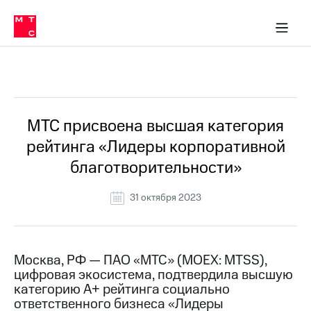
О
сторам и акционерам
Комплаенс и деловая этика
Устойчивое развитие
Медиа-центр
О МТС
О МТС
На главную
компании
О
компании
Стратегия
Стратегия
Все Новости
Карьера
в МТС
Карьера
в МТС
Пресс-
МТС присвоена высшая категория
релизы
История
рейтинга «Лидеры корпоративной
компании
МТС
благотворительности»
о технологиях
Руководство
региона
31 октября 2023
Правовая
информация
Контакты
Москва, РФ — ПАО «МТС» (MOEX: MTSS),
цифровая экосистема, подтвердила высшую
Медиа-центр
категорию А+ рейтинга социально
Пресс-
ответственного бизнеса «Лидеры
релизы