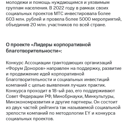
молодежи и помощь нуждающимся и уязвимым
выкупа
группам населения. В 2022 году в рамках своих
акций
социальных проектов МТС инвестировала более
Дивиденды
603 млн. рублей и провела более 5000 мероприятий,
Рынок
объединив 20 млн. участников по всей стране.
облигаций
Описание
Еврооблигации-2023
О проекте «Лидеры корпоративной
Уведомление
благотворительности»:
о
погашении
Конкурс Ассоциации грантодающих организаций
именных
«Форум Доноров» направлен на поддержку, развитие
облигаций
и продвижение идей корпоративной
Другое
благотворительности и социальных инвестиций
компаний с целью выявления лучших практик.
Регистратор
Конкурса проходит в 18-ый раз, его поддерживают
Реквизиты
Совет Федерации РФ, Минобрнауки, Минкультуры,
Контакты
Минэкономразвития и другие партнеры. Он состоит
йчивое развитие
из двух частей: рейтинга так называемой социальной
и деловая этика
зрелости компаний по методологии EY и конкурса
На главную
социальных проектов.