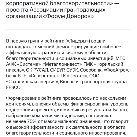
корпоративной благотворительности» —
проекта Ассоциации грантодающих
МТС
организаций «Форум Доноров».
о технологиях
Достижения
Интервью
В первую группу рейтинга («Лидеры») вошли
пятнадцать компаний, демонстрирующие наиболее
Финансовая
эффективную стратегию и систему в области
отчетность
благотворительности и социальных инвестиций: МТС,
АФК «Система», «Металлоинвест», ГМК «Норильский
Контакты
никель», ОК РУСАЛ, СИБУР, СУЭК, Сбербанк, «ФосАгро»,
банк ВТБ, «Северсталь», ГК «Протек», ООО
Новости
«Сахалинская энергия», Biocad и транспортная группа
в
FESCO.
регионе
Формирование рейтинга проводилось по нескольким
м и акционерам
критериям, включая объемы финансирования, уровень
Корпоративное
содержания проектов, их миссию и результаты. Баллы,
управление
набранные компаниями-лидерами, составляют
не менее 75% от максимального значения, что говорит
Корпоративный
о высокой эффективности их деятельности в области
секретарь
благотворительности и социального инвестирования.