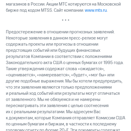
магазинов в России. Акции МТС котируются на Московской
бирже под кодом MTSS. Сайт компании:
www.mts.ru
.
* * *
Предостережение в отношении прогнозных заявлений.
Некоторые заявления в данном пресс-релизе могут
содержать проекты или прогнозы в отношении
предстоящих событий или будущих финансовых
результатов Компании в соответствии с положениями
Законодательного акта США о ценных бумагах от 1995 года.
Такие утверждения содержат слова «ожидается»,
«оценивается», «намеревается», «будет», «мог бы» или
другие подобные выражения. Мы бы хотели предупредить,
что эти заявления являются только предположениями
и реальный ход событий или результаты могут отличаться
от заявленного. Мы не обязуемся и не намерены
пересматривать эти заявления с целью соотнесения
их с реальными результатами. Мы адресуем Вас
к документам, которые Компания отправляет Комиссии США
по ценным бумагам и биржам, в частности к последнему
годовому отчету по форме 20-F. Эти документы содержат