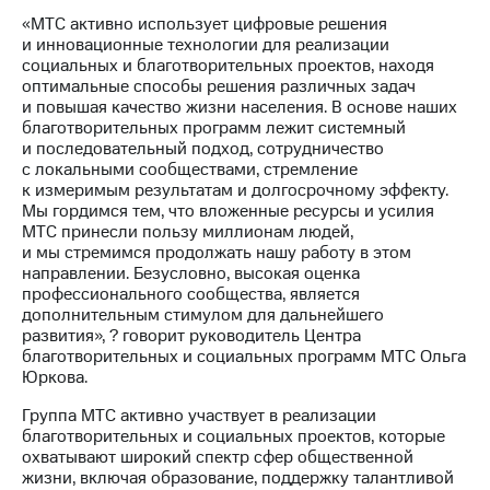
Раскрытие
«МТС активно использует цифровые решения
информации
и инновационные технологии для реализации
Информация
социальных и благотворительных проектов, находя
акционерам
оптимальные способы решения различных задач
Документы
и повышая качество жизни населения. В основе наших
ПАО
благотворительных программ лежит системный
"МТС"
и последовательный подход, сотрудничество
Собрания
с локальными сообществами, стремление
акционеров
к измеримым результатам и долгосрочному эффекту.
Личный
Мы гордимся тем, что вложенные ресурсы и усилия
кабинет
МТС принесли пользу миллионам людей,
акционера
и мы стремимся продолжать нашу работу в этом
Акционерный
направлении. Безусловно, высокая оценка
капитал
профессионального сообщества, является
Контроль
дополнительным стимулом для дальнейшего
и
развития», ? говорит руководитель Центра
аудит
благотворительных и социальных программ МТС Ольга
Рынок
Юркова.
акций
Группа МТС активно участвует в реализации
Описание
благотворительных и социальных проектов, которые
Программа
охватывают широкий спектр сфер общественной
приобретения
жизни, включая образование, поддержку талантливой
Порядок