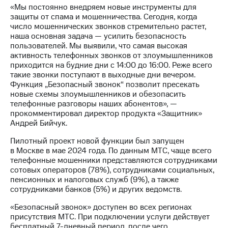
Раскрытие
«Мы постоянно внедряем новые инструменты для
информации
защиты от спама и мошенничества. Сегодня, когда
Информация
число мошеннических звонков стремительно растет,
акционерам
наша основная задача — усилить безопасность
Документы
пользователей. Мы выявили, что самая высокая
ПАО
активность телефонных звонков от злоумышленников
"МТС"
приходится на будние дни с 14:00 до 16:00. Реже всего
Собрания
такие звонки поступают в выходные дни вечером.
акционеров
Функция „Безопасный звонок“ позволит пресекать
Личный
новые схемы злоумышленников и обезопасить
кабинет
телефонные разговоры наших абонентов», —
акционера
прокомментировал директор продукта «Защитник»
Акционерный
Андрей Бийчук.
капитал
Контроль
Пилотный проект новой функции был запущен
и
в Москве в мае 2024 года. По данным МТС, чаще всего
аудит
телефонные мошенники представляются сотрудниками
Рынок
сотовых операторов (78%), сотрудниками социальных,
акций
пенсионных и налоговых служб (9%), а также
сотрудниками банков (5%) и других ведомств.
Описание
Программа
«Безопасный звонок» доступен во всех регионах
приобретения
присутствия МТС. При подключении услуги действует
Порядок
бесплатный 7-дневный период, после чего