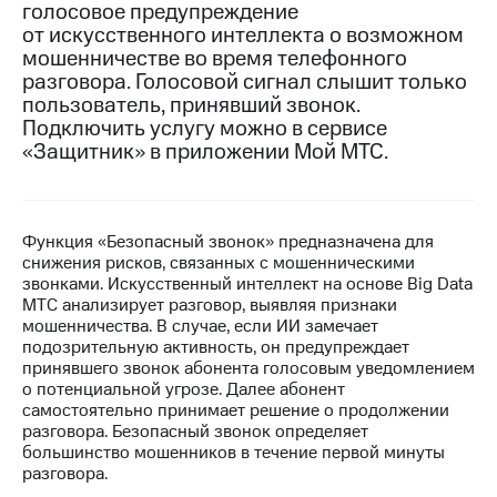
голосовое предупреждение
от искусственного интеллекта о возможном
МТС
мошенничестве во время телефонного
о технологиях
разговора. Голосовой сигнал слышит только
Достижения
пользователь, принявший звонок.
Подключить услугу можно в сервисе
Интервью
«Защитник» в приложении Мой МТС.
Финансовая
отчетность
Функция «Безопасный звонок» предназначена для
Контакты
снижения рисков, связанных с мошенническими
звонками. Искусственный интеллект на основе Big Data
Новости
МТС анализирует разговор, выявляя признаки
в
мошенничества. В случае, если ИИ замечает
регионе
подозрительную активность, он предупреждает
принявшего звонок абонента голосовым уведомлением
м и акционерам
о потенциальной угрозе. Далее абонент
Корпоративное
самостоятельно принимает решение о продолжении
управление
разговора. Безопасный звонок определяет
большинство мошенников в течение первой минуты
Корпоративный
разговора.
секретарь