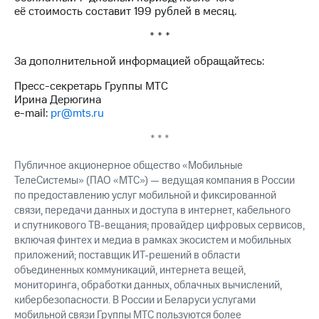
выкупа
её стоимость составит 199 рублей в месяц.
акций
Дивиденды
* * *
Рынок
За дополнительной информацией обращайтесь:
облигаций
Пресс-секретарь Группы МТС
Описание
Ирина Дерюгина
Еврооблигации-2023
e-mail:
pr@mts.ru
Уведомление
о
* * *
погашении
именных
Публичное акционерное общество «Мобильные
облигаций
ТелеСистемы» (ПАО «МТС») — ведущая компания в России
Другое
по предоставлению услуг мобильной и фиксированной
связи, передачи данных и доступа в интернет, кабельного
Регистратор
Реквизиты
и спутникового ТВ-вещания; провайдер цифровых сервисов,
Контакты
включая финтех и медиа в рамках экосистем и мобильных
йчивое развитие
приложений; поставщик ИТ-решений в области
и деловая этика
объединенных коммуникаций, интернета вещей,
На главную
мониторинга, обработки данных, облачных вычислений,
кибербезопасности. В России и Беларуси услугами
мобильной связи Группы МТС пользуются более