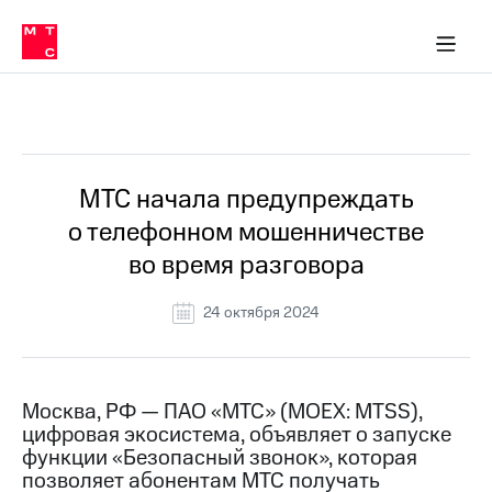
О
сторам и акционерам
Комплаенс и деловая этика
Устойчивое развитие
Медиа-центр
О МТС
О МТС
На главную
компании
О
компании
Стратегия
Стратегия
Все Новости
Карьера
в МТС
Карьера
в МТС
Пресс-
МТС начала предупреждать
релизы
История
о телефонном мошенничестве
компании
МТС
во время разговора
о технологиях
Руководство
региона
24 октября 2024
Правовая
информация
Контакты
Москва, РФ — ПАО «МТС» (MOEX: MTSS),
цифровая экосистема, объявляет о запуске
Медиа-центр
функции «Безопасный звонок», которая
Пресс-
позволяет абонентам МТС получать
релизы